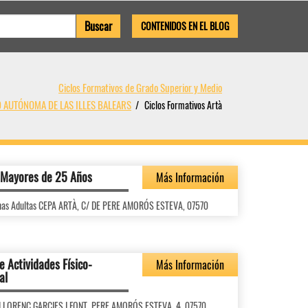
CONTENIDOS EN EL BLOG
Ciclos Formativos de Grado Superior y Medio
D AUTÓNOMA DE LAS ILLES BALEARS
Ciclos Formativos Artà
a Mayores de 25 Años
Más Información
onas Adultas CEPA ARTÀ, C/ DE PERE AMORÓS ESTEVA, 07570
e Actividades Físico-
Más Información
al
ES LLORENÇ GARCIES I FONT, PERE AMORÓS ESTEVA, 4, 07570