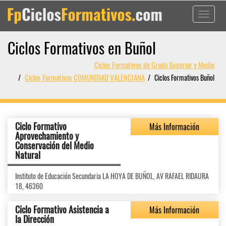
Toggle
navigati
Ciclos Formativos en Buñol
Ciclos Formativos de Grado Superior y Medio
Ciclos Formativos COMUNIDAD VALENCIANA
Ciclos Formativos Buñol
Ciclo Formativo
Más Información
Aprovechamiento y
Conservación del Medio
Natural
Instituto de Educación Secundaria LA HOYA DE BUÑOL, AV RAFAEL RIDAURA
18, 46360
Ciclo Formativo Asistencia a
Más Información
la Dirección