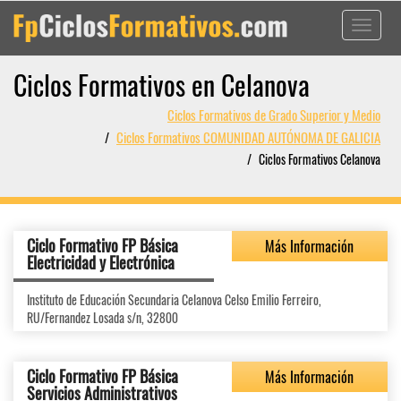
Toggle
navigati
Ciclos Formativos en Celanova
Ciclos Formativos de Grado Superior y Medio
Ciclos Formativos COMUNIDAD AUTÓNOMA DE GALICIA
Ciclos Formativos Celanova
Ciclo Formativo FP Básica
Más Información
Electricidad y Electrónica
Instituto de Educación Secundaria Celanova Celso Emilio Ferreiro,
RU/Fernandez Losada s/n, 32800
Ciclo Formativo FP Básica
Más Información
Servicios Administrativos