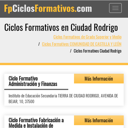
Toggle
navigati
Ciclos Formativos en Ciudad Rodrigo
Ciclos Formativos de Grado Superior y Medio
Ciclos Formativos COMUNIDAD DE CASTILLA Y LEÓN
Ciclos Formativos Ciudad Rodrigo
Ciclo Formativo
Más Información
Administración y Finanzas
Instituto de Educación Secundaria TIERRA DE CIUDAD RODRIGO, AVENIDA DE
BEJAR, 10, 37500
Ciclo Formativo Fabricación a
Más Información
Medida e Instalación de