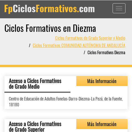
Toggle
navigati
Ciclos Formativos en Diezma
Ciclos Formativos de Grado Superior y Medio
Ciclos Formativos COMUNIDAD AUTÓNOMA DE ANDALUCÍA
Ciclos Formativos Diezma
Acceso a Ciclos Formativos
Más Información
de Grado Medio
Centro de Educación de Adultos Fonelas-Darro-Diezma-La Pezá, de la Fuente,
18180
Acceso a Ciclos Formativos
Más Información
de Grado Superior