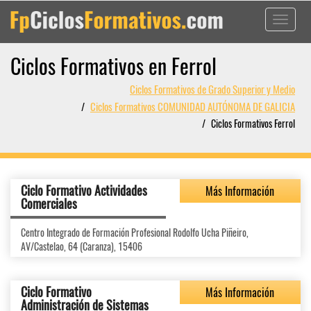
Toggle
navigati
Ciclos Formativos en Ferrol
Ciclos Formativos de Grado Superior y Medio
Ciclos Formativos COMUNIDAD AUTÓNOMA DE GALICIA
Ciclos Formativos Ferrol
Ciclo Formativo Actividades
Más Información
Comerciales
Centro Integrado de Formación Profesional Rodolfo Ucha Piñeiro,
AV/Castelao, 64 (Caranza), 15406
Ciclo Formativo
Más Información
Administración de Sistemas