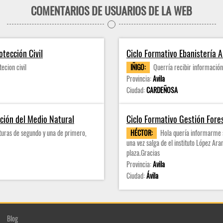
COMENTARIOS DE USUARIOS DE LA WEB
tección Civil
Ciclo Formativo Ebanistería A
ecion civil
IÑIGO:
Querría recibir informació
Provincia:
Avila
Ciudad:
CARDEÑOSA
ación del Medio Natural
Ciclo Formativo Gestión Fore
uras de segundo y una de primero,
HÉCTOR:
Hola quería informarme 
una vez salga de el instituto López Ar
plaza.Gracias
Provincia:
Avila
Ciudad:
Ávila
Blog