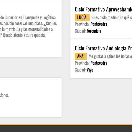
Ciclo Formativo Aprovechami
do Superior en Transporte y Logística
LUCÍA:
Si es ciclo medio? En qué c
es posible reservar una plaza. ¿Cuál es
Provincia:
Pontevedra
ar la matrícula y las mensualidades a
Ciudad:
Forcadela
? Quedo atento a su respuesta.
Ciclo Formativo Audiología P
ANA:
Me gustaría saber los horarios
Provincia:
Pontevedra
Ciudad:
Vigo
ciones