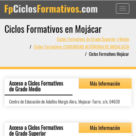
Toggle
navigati
Ciclos Formativos en Mojácar
Ciclos Formativos de Grado Superior y Medio
Ciclos Formativos COMUNIDAD AUTÓNOMA DE ANDALUCÍA
Ciclos Formativos Mojácar
Acceso a Ciclos Formativos
Más Información
de Grado Medio
Centro de Educación de Adultos Murgis Akra, Mojacar-Turre, s/n, 04638
Acceso a Ciclos Formativos
Más Información
de Grado Superior