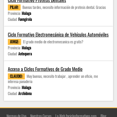
Ciclo Formativo Prótesis Dentales
PILAR:
Buenas tardes, necesito información de protesis dental. Gracias
Provincia:
Malaga
Ciudad:
Fuengirola
Ciclo Formativo Electromecánica de Vehículos Automóviles
JORGE:
El grado medio de electromecanica es gratis?
Provincia:
Malaga
Ciudad:
Antequera
Acceso a Ciclos Formativos de Grado Medio
CLAUDIO:
Muy buenas, necesito trabajar , aprender un oficio, me
interesa panaderia
Provincia:
Malaga
Ciudad:
Archidona
Normas de Uso
Nuestros Cursos
La Web fpciclosformativos.com
Blog