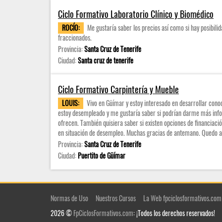
Ciclo Formativo Laboratorio Clínico y Biomédico
ROCÍO:
Me gustaría saber los precios así como si hay posibili
fraccionados.
Provincia:
Santa Cruz de Tenerife
Ciudad:
Santa cruz de tenerife
Ciclo Formativo Carpintería y Mueble
LOUIS:
Vivo en Güímar y estoy interesado en desarrollar cono
estoy desempleado y me gustaría saber si podrían darme más inf
ofrecen. También quisiera saber si existen opciones de financiac
en situación de desempleo. Muchas gracias de antemano. Quedo at
Provincia:
Santa Cruz de Tenerife
Ciudad:
Puertito de Güímar
Normas de Uso
Nuestros Cursos
La Web fpciclosformativos.com
2026 ©
FpCiclosFormativos.com
: ¡Todos los derechos reservados!