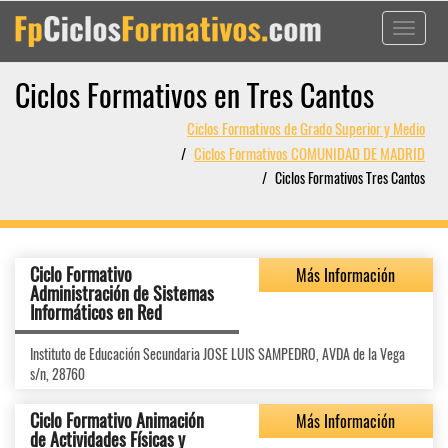
Toggle
navigati
Ciclos Formativos en Tres Cantos
Ciclos Formativos de Grado Superior y Medio
Ciclos Formativos COMUNIDAD DE MADRID
Ciclos Formativos Tres Cantos
Ciclo Formativo
Más Información
Administración de Sistemas
Informáticos en Red
Instituto de Educación Secundaria JOSE LUIS SAMPEDRO, AVDA de la Vega
s/n, 28760
Ciclo Formativo Animación
Más Información
de Actividades Físicas y