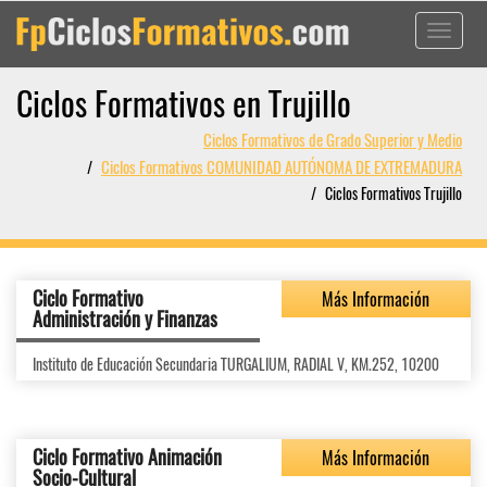
Toggle
navigati
Ciclos Formativos en Trujillo
Ciclos Formativos de Grado Superior y Medio
Ciclos Formativos COMUNIDAD AUTÓNOMA DE EXTREMADURA
Ciclos Formativos Trujillo
Ciclo Formativo
Más Información
Administración y Finanzas
Instituto de Educación Secundaria TURGALIUM, RADIAL V, KM.252, 10200
Ciclo Formativo Animación
Más Información
Socio-Cultural