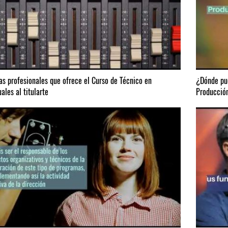
das profesionales que ofrece el Curso de Técnico en
¿Dónde pue
ales al titularte
Producción