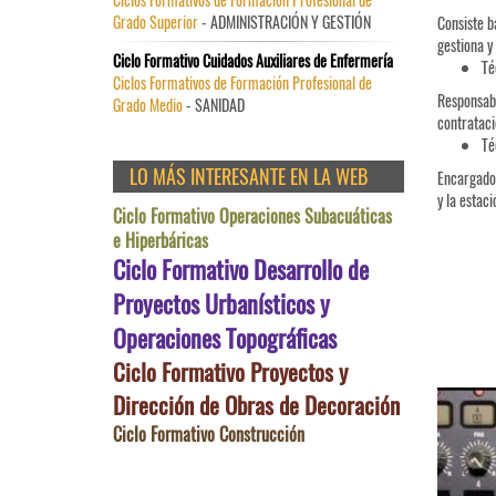
Grado Superior
- ADMINISTRACIÓN Y GESTIÓN
Consiste b
gestiona y
Ciclo Formativo Cuidados Auxiliares de Enfermería
Té
Ciclos Formativos de Formación Profesional de
Responsabl
Grado Medio
- SANIDAD
contratació
Té
LO MÁS INTERESANTE EN LA WEB
Encargado 
y la estac
Ciclo Formativo Operaciones Subacuáticas
e Hiperbáricas
Ciclo Formativo Desarrollo de
Proyectos Urbanísticos y
Operaciones Topográficas
Ciclo Formativo Proyectos y
Dirección de Obras de Decoración
Ciclo Formativo Construcción