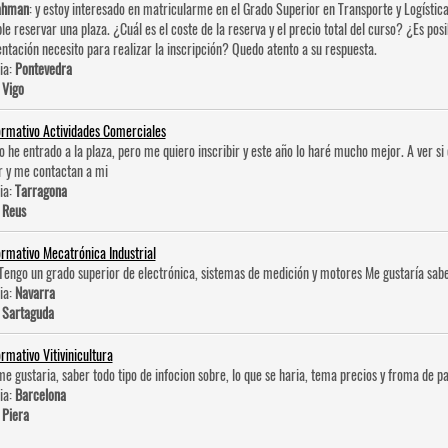
ahman
: y estoy interesado en matricularme en el Grado Superior en Transporte y Logística
ble reservar una plaza. ¿Cuál es el coste de la reserva y el precio total del curso? ¿Es po
tación necesito para realizar la inscripción? Quedo atento a su respuesta.
ia:
Pontevedra
:
Vigo
ormativo Actividades Comerciales
No he entrado a la plaza, pero me quiero inscribir y este año lo haré mucho mejor. A ver 
r y me contactan a mi
ia:
Tarragona
:
Reus
ormativo Mecatrónica Industrial
 Tengo un grado superior de electrónica, sistemas de medición y motores Me gustaría sabe
ia:
Navarra
:
Sartaguda
ormativo Vitivinicultura
me gustaria, saber todo tipo de infocion sobre, lo que se haria, tema precios y froma de pa
ia:
Barcelona
:
Piera