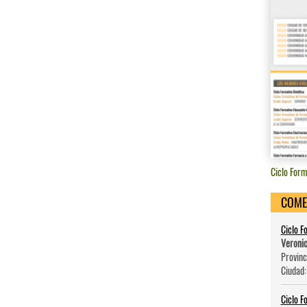
Ciclo Form
COME
Ciclo F
Veroni
Provinc
Ciudad
Ciclo F