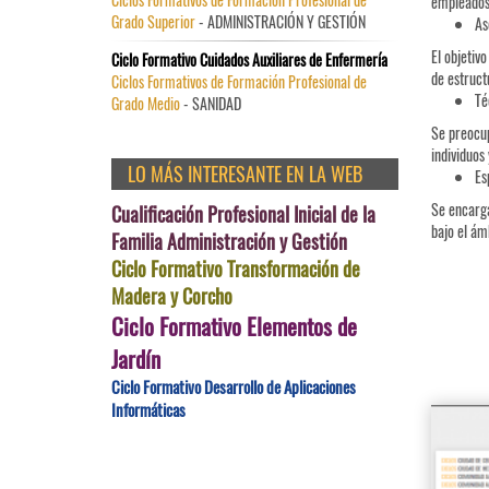
empleados 
Grado Superior
- ADMINISTRACIÓN Y GESTIÓN
As
El objetiv
Ciclo Formativo Cuidados Auxiliares de Enfermería
de estruct
Ciclos Formativos de Formación Profesional de
Té
Grado Medio
- SANIDAD
Se preocup
individuos 
LO MÁS INTERESANTE EN LA WEB
Es
Se encarga
Cualificación Profesional Inicial de la
bajo el ám
Familia Administración y Gestión
Ciclo Formativo Transformación de
Madera y Corcho
Ciclo Formativo Elementos de
Jardín
Ciclo Formativo Desarrollo de Aplicaciones
Informáticas