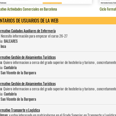
ativo Actividades Comerciales en Barcelona
Ciclo Format
NTARIOS DE USUARIOS DE LA WEB
ormativo Cuidados Auxiliares de Enfermería
: Necesito información para empezar el curso 26-27
ia:
BALEARES
:
Inca
ormativo Gestión de Alojamientos Turísticos
ca
: Quiero informacion a cerca del grado superior de hosteleri­a y turismo , concretament
ia:
Cantabria
:
San Vicente de la Barquera
ormativo Gestión de Alojamientos Turísticos
ca
: Quiero informacion a cerca del grado superior de hosteleri­a y turismo , concretament
ia:
Cantabria
:
San Vicente de la Barquera
ormativo Transporte y Logística
ahman
: y estoy interesado en matricularme en el Grado Superior en Transporte y Logística