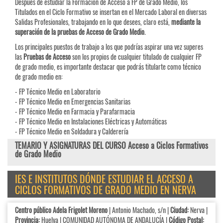
Después de estudiar la Formación de Acceso a FP de Grado Medio, los
Titulados en el Ciclo Formativo se insertan en el Mercado Laboral en diversas
Salidas Profesionales, trabajando en lo que desees, claro está,
mediante la
superación de la pruebas de Acceso de Grado Medio
.
Los principales puestos de trabajo a los que podrías aspirar una vez superes
las
Pruebas de
Acceso
son los propios de cualquier titulado de cualquier FP
de grado medio, es importante destacar que podrás titularte como técnico
de grado medio en:
- FP Técnico Medio en Laboratorio
- FP Técnico Medio en Emergencias Sanitarias
- FP Técnico Medio en Farmacia y Parafarmacia
- FP Técnico Medio en Instalaciones Eléctricas y Automáticas
- FP Técnico Medio en Soldadura y Calderería
TEMARIO Y ASIGNATURAS DEL CURSO Acceso a Ciclos Formativos
de Grado Medio
IES E INSTITUTOS DÓNDE ESTUDIAR EL ACCESO A
CICLOS FORMATIVOS DE GRADO MEDIO EN NERVA
Centro público Adela Frigolet Moreno
| Antonio Machado, s/n |
Ciudad:
Nerva |
Provincia:
Huelva | COMUNIDAD AUTÓNOMA DE ANDALUCÍA |
Código Postal: