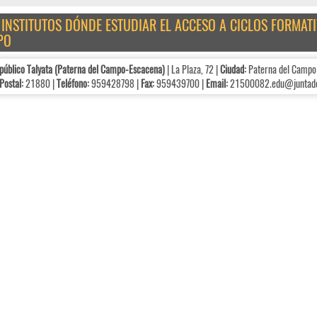
E INSTITUTOS DÓNDE ESTUDIAR EL ACCESO A CICLOS FORMAT
PO
público Talyata (Paterna del Campo-Escacena)
| La Plaza, 72 |
Ciudad:
Paterna del Campo
Postal:
21880 |
Teléfono:
959428798 |
Fax:
959439700 |
Email:
21500082.edu@juntade