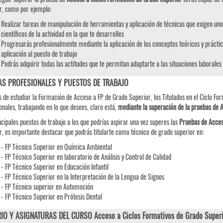
r, como por ejemplo:
Realizar tareas de manipulación de herramientas y aplicación de técnicas que exigen uno
científicos de la actividad en la que te desarrolles
Progresarás profesionalmente mediante la aplicación de los conceptos teóricos y práctic
aplicación al puesto de trabajo
Podrás adquirir todas las actitudes que te permitan adaptarte a las situaciones laborales
AS PROFESIONALES Y PUESTOS DE TRABAJO
 de estudiar la Formación de Acceso a FP de Grado Superior, los Titulados en el Ciclo For
onales, trabajando en lo que desees, claro está,
mediante la superación de la pruebas de 
ncipales puestos de trabajo a los que podrías aspirar una vez superes las
Pruebas de
Acce
r, es importante destacar que podrás titularte como técnico de grado superior en:
- FP Técnico Superior en Química Ambiental
- FP Técnico Superior en laboratorio de Análisis y Control de Calidad
- FP Técnico Superior en Educación Infantil
- FP Técnico Superior en la Interpretación de la Lengua de Signos
- FP Técnico superior en Automoción
- FP Técnico Superior en Prótesis Dental
IO Y ASIGNATURAS DEL CURSO Acceso a Ciclos Formativos de Grado Superi