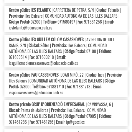
Centro público IES FELANITX
| CARRETERA DE PETRA, S/N |
Ciudad:
Felanitx |
Provincia:
Illes Balears | COMUNIDAD AUTÓNOMA DE LAS ILLES BALEARS |
Código Postal:
07200 |
Teléfono:
971580497 |
Fax:
971581258 |
Email:
iesfelanitx@educacio.caib.es
Centro público IES GUILLEM COLOM CASASNOVES
| AVINGUDA DE JULI
RAMIS, S/N |
Ciudad:
Sóller |
Provincia:
Illes Balears | COMUNIDAD
AUTÓNOMA DE LAS ILLES BALEARS |
Código Postal:
07100 |
Teléfono:
971633514 |
Fax:
971633218 |
Email:
iesguillemcolomcasasnoves@educacio.caib.es
Centro público PAU CASESNOVES
| JOAN MIRÓ, 22 |
Ciudad:
Inca |
Provincia:
Illes Balears | COMUNIDAD AUTÓNOMA DE LAS ILLES BALEARS |
Código
Postal:
07300 |
Teléfono:
971881710 |
Fax:
971881713 |
Email:
iespaucasesnoves@educacio.caib.es
Centro privado GRUP D'ORIENTACIÓ EMPRESARIAL
| C/ VINYASSA, 6 |
Ciudad:
Palma de Mallorca |
Provincia:
Illes Balears | COMUNIDAD
AUTÓNOMA DE LAS ILLES BALEARS |
Código Postal:
07005 |
Teléfono:
971461285 |
Fax:
971461756 |
Email:
fp@goesl.es