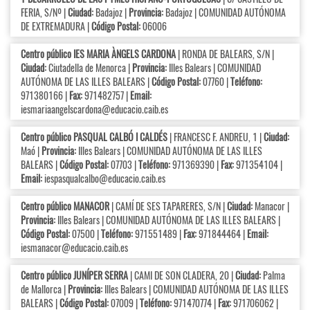
FERIA, S/Nº |
Ciudad:
Badajoz |
Provincia:
Badajoz | COMUNIDAD AUTÓNOMA
DE EXTREMADURA |
Código Postal:
06006
Centro público IES MARIA ÀNGELS CARDONA
| RONDA DE BALEARS, S/N |
Ciudad:
Ciutadella de Menorca |
Provincia:
Illes Balears | COMUNIDAD
AUTÓNOMA DE LAS ILLES BALEARS |
Código Postal:
07760 |
Teléfono:
971380166 |
Fax:
971482757 |
Email:
iesmariaangelscardona@educacio.caib.es
Centro público PASQUAL CALBÓ I CALDÉS
| FRANCESC F. ANDREU, 1 |
Ciudad:
Maó |
Provincia:
Illes Balears | COMUNIDAD AUTÓNOMA DE LAS ILLES
BALEARS |
Código Postal:
07703 |
Teléfono:
971369390 |
Fax:
971354104 |
Email:
iespasqualcalbo@educacio.caib.es
Centro público MANACOR
| CAMÍ DE SES TAPARERES, S/N |
Ciudad:
Manacor |
Provincia:
Illes Balears | COMUNIDAD AUTÓNOMA DE LAS ILLES BALEARS |
Código Postal:
07500 |
Teléfono:
971551489 |
Fax:
971844464 |
Email:
iesmanacor@educacio.caib.es
Centro público JUNÍPER SERRA
| CAMI DE SON CLADERA, 20 |
Ciudad:
Palma
de Mallorca |
Provincia:
Illes Balears | COMUNIDAD AUTÓNOMA DE LAS ILLES
BALEARS |
Código Postal:
07009 |
Teléfono:
971470774 |
Fax:
971706062 |