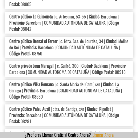
Postal:
08005
Centro público La Guineueta
| c. Artesania, 53-55 |
Ciudad:
Barcelona |
Provincia:
Barcelona | COMUNIDAD AUTÓNOMA DE CATALUÑA |
Código
Postal:
08042
Centro público Bernat el Ferrer
| c. Ntra. Sra. de Lourdes, 34 |
Ciudad:
Molins
de Rei |
Provincia:
Barcelona | COMUNIDAD AUTÓNOMA DE CATALUÑA |
Código Postal:
08750
Centro privado Joan Maragall
| c. Guifré, 300 |
Ciudad:
Badalona |
Provincia:
Barcelona | COMUNIDAD AUTÓNOMA DE CATALUÑA |
Código Postal:
08918
Centro público Vil·la Romana
| c. Santa Maria del Camí, s/n |
Ciudad:
La
Garriga |
Provincia:
Barcelona | COMUNIDAD AUTÓNOMA DE CATALUÑA |
Código Postal:
08530
Centro público Palau Ausit
| ctra. de Santiga, s/n |
Ciudad:
Ripollet |
Provincia:
Barcelona | COMUNIDAD AUTÓNOMA DE CATALUÑA |
Código
Postal:
08291
Centro privado Freta
| c. Costa i Fornaguera, 2-14 |
Ciudad:
Calella |
¿Prefieres Llamar Gratis al Centro Ahora?
Llamar Ahora