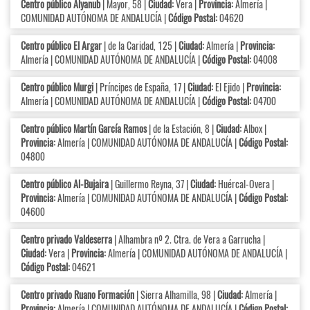
Centro público Alyanub
| Mayor, 58 |
Ciudad:
Vera |
Provincia:
Almería |
COMUNIDAD AUTÓNOMA DE ANDALUCÍA |
Código Postal:
04620
Centro público El Argar
| de la Caridad, 125 |
Ciudad:
Almería |
Provincia:
Almería | COMUNIDAD AUTÓNOMA DE ANDALUCÍA |
Código Postal:
04008
Centro público Murgi
| Príncipes de España, 17 |
Ciudad:
El Ejido |
Provincia:
Almería | COMUNIDAD AUTÓNOMA DE ANDALUCÍA |
Código Postal:
04700
Centro público Martín García Ramos
| de la Estación, 8 |
Ciudad:
Albox |
Provincia:
Almería | COMUNIDAD AUTÓNOMA DE ANDALUCÍA |
Código Postal:
04800
Centro público Al-Bujaira
| Guillermo Reyna, 37 |
Ciudad:
Huércal-Overa |
Provincia:
Almería | COMUNIDAD AUTÓNOMA DE ANDALUCÍA |
Código Postal:
04600
Centro privado Valdeserra
| Alhambra nº 2. Ctra. de Vera a Garrucha |
Ciudad:
Vera |
Provincia:
Almería | COMUNIDAD AUTÓNOMA DE ANDALUCÍA |
Código Postal:
04621
Centro privado Ruano Formación
| Sierra Alhamilla, 98 |
Ciudad:
Almería |
Provincia:
Almería | COMUNIDAD AUTÓNOMA DE ANDALUCÍA |
Código Postal: