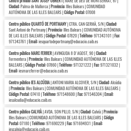
Centro privado SANT JOSEP OBRER I
| MARE DE DÉU DE MONTSERRAT, 67 |
Ciudad:
Palma de Mallorca |
Provincia:
Illes Balears | COMUNIDAD
AUTÓNOMA DE LAS ILLES BALEARS |
Código Postal:
07008
Centro público QUARTÓ DE PORTMANY
| CTRA. CAN GERMÀ, S/N |
Ciudad:
Sant Antoni de Portmany |
Provincia:
Illes Balears | COMUNIDAD AUTÓNOMA
DE LAS ILLES BALEARS |
Código Postal:
07820 |
Teléfono:
971343101 |
Fax:
971343761 |
Email:
iesquartodeportmany@educacio.caib.es
Centro público MARC FERRER
| AVINGUDA 8 D'AGOST, 90 |
Ciudad:
Formentera |
Provincia:
Illes Balears | COMUNIDAD AUTÓNOMA DE LAS ILLES
BALEARS |
Código Postal:
07860 |
Teléfono:
971321222 |
Fax:
971321032 |
Email:
iesmarcferrer@educacio.caib.es
Centro público IES ALCÚDIA
| ANTONI MARIA ALCOVER, S/N |
Ciudad:
Alcúdia
|
Provincia:
Illes Balears | COMUNIDAD AUTÓNOMA DE LAS ILLES BALEARS |
Código Postal:
07410 |
Teléfono:
971548600 |
Fax:
971546304 |
Email:
iesalcudia@educacio.caib.es
Centro público CALVIÀ
| AVDA. SON PILLO, S/N |
Ciudad:
Calvià |
Provincia:
Illes Balears | COMUNIDAD AUTÓNOMA DE LAS ILLES BALEARS |
Código
Postal:
07180 |
Teléfono:
971690229 |
Fax:
971694931 |
Email:
iescalvia@educacio.caib.es