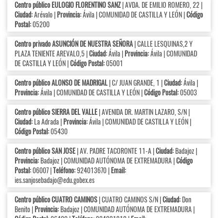
Centro público EULOGIO FLORENTINO SANZ
| AVDA. DE EMILIO ROMERO, 22 |
Ciudad:
Arévalo |
Provincia:
Ávila | COMUNIDAD DE CASTILLA Y LEÓN |
Código
Postal:
05200
Centro privado ASUNCIÓN DE NUESTRA SEÑORA
| CALLE LESQUINAS,2 Y
PLAZA TENIENTE AREVALO,5 |
Ciudad:
Ávila |
Provincia:
Ávila | COMUNIDAD
DE CASTILLA Y LEÓN |
Código Postal:
05001
Centro público ALONSO DE MADRIGAL
| C/ JUAN GRANDE, 1 |
Ciudad:
Ávila |
Provincia:
Ávila | COMUNIDAD DE CASTILLA Y LEÓN |
Código Postal:
05003
Centro público SIERRA DEL VALLE
| AVENIDA DR. MARTIN LAZARO, S/N |
Ciudad:
La Adrada |
Provincia:
Ávila | COMUNIDAD DE CASTILLA Y LEÓN |
Código Postal:
05430
Centro público SAN JOSE
| AV. PADRE TACORONTE 11-A |
Ciudad:
Badajoz |
Provincia:
Badajoz | COMUNIDAD AUTÓNOMA DE EXTREMADURA |
Código
Postal:
06007 |
Teléfono:
924013670 |
Email:
ies.sanjosebadajo@edu.gobex.es
Centro público CUATRO CAMINOS
| CUATRO CAMINOS S/N |
Ciudad:
Don
Benito |
Provincia:
Badajoz | COMUNIDAD AUTÓNOMA DE EXTREMADURA |