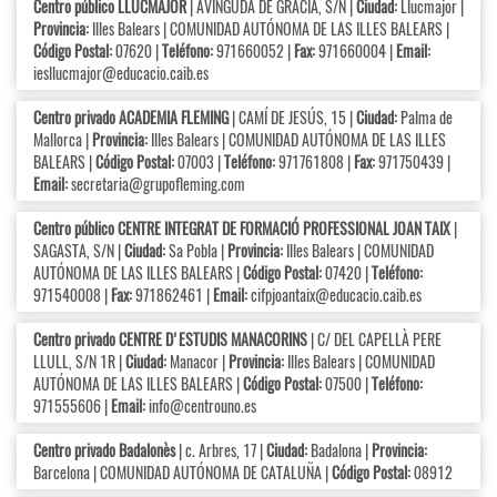
Centro público LLUCMAJOR
| AVINGUDA DE GRÀCIA, S/N |
Ciudad:
Llucmajor |
Provincia:
Illes Balears | COMUNIDAD AUTÓNOMA DE LAS ILLES BALEARS |
Código Postal:
07620 |
Teléfono:
971660052 |
Fax:
971660004 |
Email:
iesllucmajor@educacio.caib.es
Centro privado ACADEMIA FLEMING
| CAMÍ DE JESÚS, 15 |
Ciudad:
Palma de
Mallorca |
Provincia:
Illes Balears | COMUNIDAD AUTÓNOMA DE LAS ILLES
BALEARS |
Código Postal:
07003 |
Teléfono:
971761808 |
Fax:
971750439 |
Email:
secretaria@grupofleming.com
Centro público CENTRE INTEGRAT DE FORMACIÓ PROFESSIONAL JOAN TAIX
|
SAGASTA, S/N |
Ciudad:
Sa Pobla |
Provincia:
Illes Balears | COMUNIDAD
AUTÓNOMA DE LAS ILLES BALEARS |
Código Postal:
07420 |
Teléfono:
971540008 |
Fax:
971862461 |
Email:
cifpjoantaix@educacio.caib.es
Centro privado CENTRE D'ESTUDIS MANACORINS
| C/ DEL CAPELLÀ PERE
LLULL, S/N 1R |
Ciudad:
Manacor |
Provincia:
Illes Balears | COMUNIDAD
AUTÓNOMA DE LAS ILLES BALEARS |
Código Postal:
07500 |
Teléfono:
971555606 |
Email:
info@centrouno.es
Centro privado Badalonès
| c. Arbres, 17 |
Ciudad:
Badalona |
Provincia:
Barcelona | COMUNIDAD AUTÓNOMA DE CATALUÑA |
Código Postal:
08912