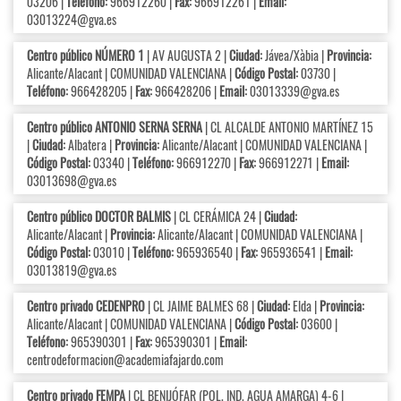
03206 |
Teléfono:
966912260 |
Fax:
966912261 |
Email:
03013224@gva.es
Centro público NÚMERO 1
| AV AUGUSTA 2 |
Ciudad:
Jávea/Xàbia |
Provincia:
Alicante/Alacant | COMUNIDAD VALENCIANA |
Código Postal:
03730 |
Teléfono:
966428205 |
Fax:
966428206 |
Email:
03013339@gva.es
Centro público ANTONIO SERNA SERNA
| CL ALCALDE ANTONIO MARTÍNEZ 15
|
Ciudad:
Albatera |
Provincia:
Alicante/Alacant | COMUNIDAD VALENCIANA |
Código Postal:
03340 |
Teléfono:
966912270 |
Fax:
966912271 |
Email:
03013698@gva.es
Centro público DOCTOR BALMIS
| CL CERÁMICA 24 |
Ciudad:
Alicante/Alacant |
Provincia:
Alicante/Alacant | COMUNIDAD VALENCIANA |
Código Postal:
03010 |
Teléfono:
965936540 |
Fax:
965936541 |
Email:
03013819@gva.es
Centro privado CEDENPRO
| CL JAIME BALMES 68 |
Ciudad:
Elda |
Provincia:
Alicante/Alacant | COMUNIDAD VALENCIANA |
Código Postal:
03600 |
Teléfono:
965390301 |
Fax:
965390301 |
Email:
centrodeformacion@academiafajardo.com
Centro privado FEMPA
| CL BENIJÓFAR (POL. IND. AGUA AMARGA) 4-6 |