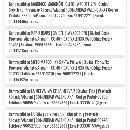
Centro público CANÓNIGO MANCHÓN
| CM DEL ARQUET S/N |
Ciudad:
Crevillent |
Provincia:
Alicante/Alacant | COMUNIDAD VALENCIANA |
Código
Postal:
03330 |
Teléfono:
966912220 |
Fax:
966912221 |
Email:
03003966@gva.es
Centro público MARIA IBARS
| CM DEL LLAVADOR S/N |
Ciudad:
Dénia |
Provincia:
Alicante/Alacant | COMUNIDAD VALENCIANA |
Código Postal:
03700 |
Teléfono:
966428230 |
Fax:
966428231 |
Email:
03004235@gva.es
Centro público SIXTO MARCO
| AV SANTA POLA 6 |
Ciudad:
Elche/Elx |
Provincia:
Alicante/Alacant | COMUNIDAD VALENCIANA |
Código Postal:
03203 |
Teléfono:
966912230 |
Fax:
966912231 |
Email:
03005082@gva.es
Centro público LA MELVA
| AV DE LA MELVA 7 |
Ciudad:
Elda |
Provincia:
Alicante/Alacant | COMUNIDAD VALENCIANA |
Código Postal:
03600 |
Teléfono:
966957320 |
Fax:
966957321 |
Email:
03005720@gva.es
Centro público LA FOIA
| CL SEVILLA 2 |
Ciudad:
Ibi |
Provincia:
Alicante/Alacant | COMUNIDAD VALENCIANA |
Código Postal:
03440 |
Teléfono:
966527690 |
Fax:
966527691 |
Email:
03006153@gva.es