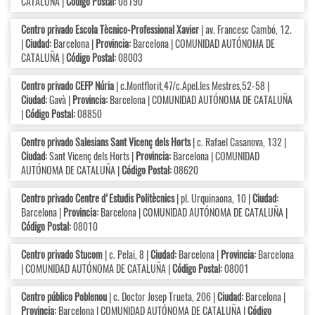
CATALUÑA |
Código Postal:
08190
Centro privado Escola Tècnico-Professional Xavier
| av. Francesc Cambó, 12.
|
Ciudad:
Barcelona |
Provincia:
Barcelona | COMUNIDAD AUTÓNOMA DE
CATALUÑA |
Código Postal:
08003
Centro privado CEFP Núria
| c.Montflorit,47/c.Apel.les Mestres,52-58 |
Ciudad:
Gavà |
Provincia:
Barcelona | COMUNIDAD AUTÓNOMA DE CATALUÑA
|
Código Postal:
08850
Centro privado Salesians Sant Vicenç dels Horts
| c. Rafael Casanova, 132 |
Ciudad:
Sant Vicenç dels Horts |
Provincia:
Barcelona | COMUNIDAD
AUTÓNOMA DE CATALUÑA |
Código Postal:
08620
Centro privado Centre d'Estudis Politècnics
| pl. Urquinaona, 10 |
Ciudad:
Barcelona |
Provincia:
Barcelona | COMUNIDAD AUTÓNOMA DE CATALUÑA |
Código Postal:
08010
Centro privado Stucom
| c. Pelai, 8 |
Ciudad:
Barcelona |
Provincia:
Barcelona
| COMUNIDAD AUTÓNOMA DE CATALUÑA |
Código Postal:
08001
Centro público Poblenou
| c. Doctor Josep Trueta, 206 |
Ciudad:
Barcelona |
Provincia:
Barcelona | COMUNIDAD AUTÓNOMA DE CATALUÑA |
Código