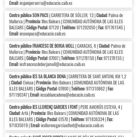
Email:
iesjuniperserra@educacio.caib.es
Centro público SON PACS
| CARRETERA DE SÓLLER, 13 |
Ciudad:
Palma de
Mallorca |
Provincia:
Illes Balears | COMUNIDAD AUTÓNOMA DE LAS ILLES
BALEARS |
Código Postal:
07120 |
Teléfono:
971292050 |
Fax:
971761545 |
Email:
iessonpacs@educacio.caib.es
Centro público FRANCESC DE BORJA MOLL
| CARACAS, 6 |
Ciudad:
Palma de
Mallorca |
Provincia:
Illes Balears | COMUNIDAD AUTÓNOMA DE LAS ILLES
BALEARS |
Código Postal:
07007 |
Teléfono:
971278150 |
Fax:
971278155 |
Email:
iesfrancescdeborjamoll@educacio.caib.es
Centro público IES SA BLANCA DONA
| CARRETERA DE SANT ANTONI, KM 1,2
|
Ciudad:
Eivissa |
Provincia:
Illes Balears | COMUNIDAD AUTÓNOMA DE LAS
ILLES BALEARS |
Código Postal:
07800 |
Teléfono:
971310862 |
Fax:
971190347 |
Email:
iessablancadona@educacio.caib.es
Centro público IES LLORENÇ GARCIES I FONT
| PERE AMORÓS ESTEVA, 4 |
Ciudad:
Artà |
Provincia:
Illes Balears | COMUNIDAD AUTÓNOMA DE LAS
ILLES BALEARS |
Código Postal:
07570 |
Teléfono:
971836334 |
Fax:
971835019 |
Email:
iesllorencgarciasifont@educacio.caib.es