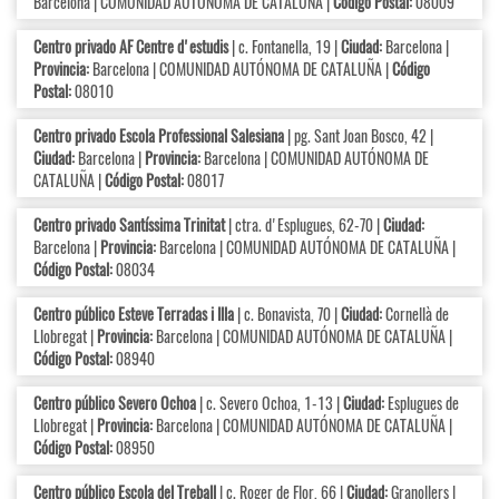
Barcelona | COMUNIDAD AUTÓNOMA DE CATALUÑA |
Código Postal:
08009
Centro privado AF Centre d'estudis
| c. Fontanella, 19 |
Ciudad:
Barcelona |
Provincia:
Barcelona | COMUNIDAD AUTÓNOMA DE CATALUÑA |
Código
Postal:
08010
Centro privado Escola Professional Salesiana
| pg. Sant Joan Bosco, 42 |
Ciudad:
Barcelona |
Provincia:
Barcelona | COMUNIDAD AUTÓNOMA DE
CATALUÑA |
Código Postal:
08017
Centro privado Santíssima Trinitat
| ctra. d'Esplugues, 62-70 |
Ciudad:
Barcelona |
Provincia:
Barcelona | COMUNIDAD AUTÓNOMA DE CATALUÑA |
Código Postal:
08034
Centro público Esteve Terradas i Illa
| c. Bonavista, 70 |
Ciudad:
Cornellà de
Llobregat |
Provincia:
Barcelona | COMUNIDAD AUTÓNOMA DE CATALUÑA |
Código Postal:
08940
Centro público Severo Ochoa
| c. Severo Ochoa, 1-13 |
Ciudad:
Esplugues de
Llobregat |
Provincia:
Barcelona | COMUNIDAD AUTÓNOMA DE CATALUÑA |
Código Postal:
08950
Centro público Escola del Treball
| c. Roger de Flor, 66 |
Ciudad:
Granollers |