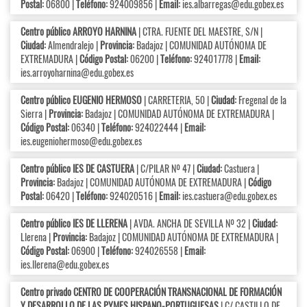
Postal:
06800 |
Teléfono:
924009856 |
Email:
ies.albarregas@edu.gobex.es
Centro público ARROYO HARNINA
| CTRA. FUENTE DEL MAESTRE, S/N |
Ciudad:
Almendralejo |
Provincia:
Badajoz | COMUNIDAD AUTÓNOMA DE
EXTREMADURA |
Código Postal:
06200 |
Teléfono:
924017778 |
Email:
ies.arroyoharnina@edu.gobex.es
Centro público EUGENIO HERMOSO
| CARRETERIA, 50 |
Ciudad:
Fregenal de la
Sierra |
Provincia:
Badajoz | COMUNIDAD AUTÓNOMA DE EXTREMADURA |
Código Postal:
06340 |
Teléfono:
924022444 |
Email:
ies.eugeniohermoso@edu.gobex.es
Centro público IES DE CASTUERA
| C/PILAR Nº 47 |
Ciudad:
Castuera |
Provincia:
Badajoz | COMUNIDAD AUTÓNOMA DE EXTREMADURA |
Código
Postal:
06420 |
Teléfono:
924020516 |
Email:
ies.castuera@edu.gobex.es
Centro público IES DE LLERENA
| AVDA. ANCHA DE SEVILLA Nº 32 |
Ciudad:
Llerena |
Provincia:
Badajoz | COMUNIDAD AUTÓNOMA DE EXTREMADURA |
Código Postal:
06900 |
Teléfono:
924026558 |
Email:
ies.llerena@edu.gobex.es
Centro privado CENTRO DE COOPERACIÓN TRANSNACIONAL DE FORMACIÓN
Y DESARROLLO DE LAS PYMES HISPANO-PORTUGUESAS
| C/ CASTILLO DE