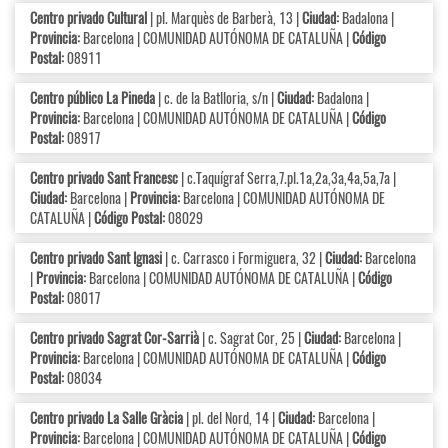
Centro privado Cultural
| pl. Marquès de Barberà, 13 |
Ciudad:
Badalona |
Provincia:
Barcelona | COMUNIDAD AUTÓNOMA DE CATALUÑA |
Código
Postal:
08911
Centro público La Pineda
| c. de la Batlloria, s/n |
Ciudad:
Badalona |
Provincia:
Barcelona | COMUNIDAD AUTÓNOMA DE CATALUÑA |
Código
Postal:
08917
Centro privado Sant Francesc
| c.Taquígraf Serra,7.pl.1a,2a,3a,4a,5a,7a |
Ciudad:
Barcelona |
Provincia:
Barcelona | COMUNIDAD AUTÓNOMA DE
CATALUÑA |
Código Postal:
08029
Centro privado Sant Ignasi
| c. Carrasco i Formiguera, 32 |
Ciudad:
Barcelona
|
Provincia:
Barcelona | COMUNIDAD AUTÓNOMA DE CATALUÑA |
Código
Postal:
08017
Centro privado Sagrat Cor-Sarrià
| c. Sagrat Cor, 25 |
Ciudad:
Barcelona |
Provincia:
Barcelona | COMUNIDAD AUTÓNOMA DE CATALUÑA |
Código
Postal:
08034
Centro privado La Salle Gràcia
| pl. del Nord, 14 |
Ciudad:
Barcelona |
Provincia:
Barcelona | COMUNIDAD AUTÓNOMA DE CATALUÑA |
Código