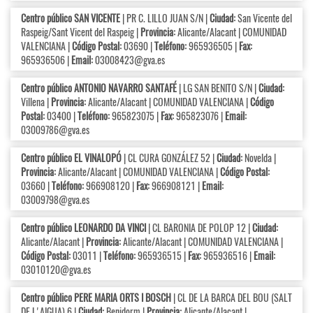
Centro público SAN VICENTE
| PR C. LILLO JUAN S/N |
Ciudad:
San Vicente del
Raspeig/Sant Vicent del Raspeig |
Provincia:
Alicante/Alacant | COMUNIDAD
VALENCIANA |
Código Postal:
03690 |
Teléfono:
965936505 |
Fax:
965936506 |
Email:
03008423@gva.es
Centro público ANTONIO NAVARRO SANTAFÉ
| LG SAN BENITO S/N |
Ciudad:
Villena |
Provincia:
Alicante/Alacant | COMUNIDAD VALENCIANA |
Código
Postal:
03400 |
Teléfono:
965823075 |
Fax:
965823076 |
Email:
03009786@gva.es
Centro público EL VINALOPÓ
| CL CURA GONZÁLEZ 52 |
Ciudad:
Novelda |
Provincia:
Alicante/Alacant | COMUNIDAD VALENCIANA |
Código Postal:
03660 |
Teléfono:
966908120 |
Fax:
966908121 |
Email:
03009798@gva.es
Centro público LEONARDO DA VINCI
| CL BARONIA DE POLOP 12 |
Ciudad:
Alicante/Alacant |
Provincia:
Alicante/Alacant | COMUNIDAD VALENCIANA |
Código Postal:
03011 |
Teléfono:
965936515 |
Fax:
965936516 |
Email:
03010120@gva.es
Centro público PERE MARIA ORTS I BOSCH
| CL DE LA BARCA DEL BOU (SALT
DE L'AIGUA) 6 |
Ciudad:
Benidorm |
Provincia:
Alicante/Alacant |