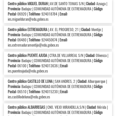
Centro público MIGUEL DURAN
| AV.DE SANTO TOMAS S/N |
Ciudad:
Azuaga |
Provincia:
Badajoz | COMUNIDAD AUTÓNOMA DE EXTREMADURA |
Código
Postal:
06920 |
Teléfono:
924018784 |
Email:
ies.miguelduran@edu.gobex.es
Centro público EXTREMADURA
| AV. EL PROGRESO, 21 |
Ciudad:
Montijo |
Provincia:
Badajoz | COMUNIDAD AUTÓNOMA DE EXTREMADURA |
Código
Postal:
06480 |
Teléfono:
924450674 |
Email:
ies.extremaduramontijo@edu.gobex.es
Centro público PUENTE AJUDA
| CTRA.DE VILLARREAL S/N |
Ciudad:
Olivenza |
Provincia:
Badajoz | COMUNIDAD AUTÓNOMA DE EXTREMADURA |
Código
Postal:
06100 |
Teléfono:
924013636 |
Email:
ies.puenteajuda@edu.gobex.es
Centro público CASTILLO DE LUNA
| SAN ANDRES, 2 |
Ciudad:
Alburquerque |
Provincia:
Badajoz | COMUNIDAD AUTÓNOMA DE EXTREMADURA |
Código
Postal:
06510 |
Teléfono:
924015230 |
Email:
ies.castillodeluna@edu.gobex.es
Centro público ALBARREGAS
| CNO. VIEJO MIRANDILLA,S/N |
Ciudad:
Mérida |
Provincia:
Badajoz | COMUNIDAD AUTÓNOMA DE EXTREMADURA |
Código