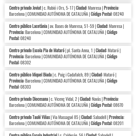
Centro privado Joviat
| c. Rubió i Ors, 5-17 |
Ciudad:
Manresa |
Provincia:
Barcelona | COMUNIDAD AUTÓNOMA DE CATALUÑA |
Código Postal:
08240
Centro público Lacetània
| av. Bases de Manresa, 51-59 |
Ciudad:
Manresa |
Provincia:
Barcelona | COMUNIDAD AUTÓNOMA DE CATALUÑA |
Código
Postal:
08240
Centro privado Escola Pia de Mataró
| pl. Santa Anna, 1 |
Ciudad:
Mataró |
Provincia:
Barcelona | COMUNIDAD AUTÓNOMA DE CATALUÑA |
Código
Postal:
08302
Centro público Miquel Biada
| c. Puig i Cadafalch, 89 |
Ciudad:
Mataró |
Provincia:
Barcelona | COMUNIDAD AUTÓNOMA DE CATALUÑA |
Código
Postal:
08303
Centro privado Diocesana
| c. Vicenç Vidal, 2 |
Ciudad:
Navàs |
Provincia:
Barcelona | COMUNIDAD AUTÓNOMA DE CATALUÑA |
Código Postal:
08670
Centro privado Taulé Viñas
| Via Massagué 85 |
Ciudad:
Sabadell |
Provincia:
Barcelona | COMUNIDAD AUTÓNOMA DE CATALUÑA |
Código Postal:
08201
Centro público Escola Industrial
| c. Calderón, 56 |
Ciudad:
Sabadell |