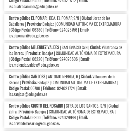
Código Postal:
06400 |
Teléfono:
924021812 |
Email:
ies.cuatrocaminos@edu.gobex.es
Centro público EL POMAR
| BDA. EL POMAR,S/N |
Ciudad:
Jerez de los
Caballeros |
Provincia:
Badajoz | COMUNIDAD AUTÓNOMA DE EXTREMADURA
|
Código Postal:
06380 |
Teléfono:
924025756 |
Email:
ies.elpomar@edu.gobex.es
Centro público MELENDEZ VALDES
| SAN IGNACIO S/N |
Ciudad:
Villafranca de
los Barros |
Provincia:
Badajoz | COMUNIDAD AUTÓNOMA DE EXTREMADURA
|
Código Postal:
06220 |
Teléfono:
924028606 |
Email:
ies.melendezvaldes@edu.gobex.es
Centro público SAN JOSE
| ANTONIO NEBRIJA, 6 |
Ciudad:
Villanueva de la
Serena |
Provincia:
Badajoz | COMUNIDAD AUTÓNOMA DE EXTREMADURA |
Código Postal:
06700 |
Teléfono:
924021724 |
Email:
ies.sanjose@edu.gobex.es
Centro público CRISTO DEL ROSARIO
| CTRA.DE LOS SANTOS, S/N |
Ciudad:
Zafra |
Provincia:
Badajoz | COMUNIDAD AUTÓNOMA DE EXTREMADURA |
Código Postal:
06300 |
Teléfono:
924029944 |
Email:
ies.cristodelrosario@edu.gobex.es