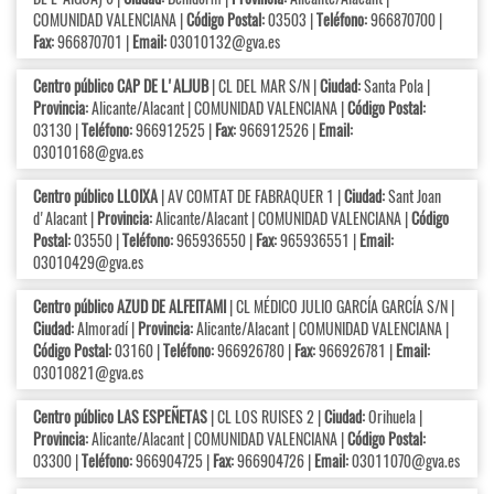
COMUNIDAD VALENCIANA |
Código Postal:
03503 |
Teléfono:
966870700 |
Fax:
966870701 |
Email:
03010132@gva.es
Centro público CAP DE L'ALJUB
| CL DEL MAR S/N |
Ciudad:
Santa Pola |
Provincia:
Alicante/Alacant | COMUNIDAD VALENCIANA |
Código Postal:
03130 |
Teléfono:
966912525 |
Fax:
966912526 |
Email:
03010168@gva.es
Centro público LLOIXA
| AV COMTAT DE FABRAQUER 1 |
Ciudad:
Sant Joan
d'Alacant |
Provincia:
Alicante/Alacant | COMUNIDAD VALENCIANA |
Código
Postal:
03550 |
Teléfono:
965936550 |
Fax:
965936551 |
Email:
03010429@gva.es
Centro público AZUD DE ALFEITAMI
| CL MÉDICO JULIO GARCÍA GARCÍA S/N |
Ciudad:
Almoradí |
Provincia:
Alicante/Alacant | COMUNIDAD VALENCIANA |
Código Postal:
03160 |
Teléfono:
966926780 |
Fax:
966926781 |
Email:
03010821@gva.es
Centro público LAS ESPEÑETAS
| CL LOS RUISES 2 |
Ciudad:
Orihuela |
Provincia:
Alicante/Alacant | COMUNIDAD VALENCIANA |
Código Postal:
03300 |
Teléfono:
966904725 |
Fax:
966904726 |
Email:
03011070@gva.es