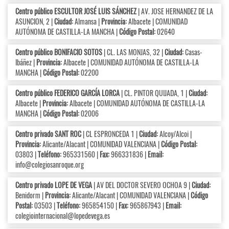
Centro público ESCULTOR JOSÉ LUIS SÁNCHEZ
| AV. JOSE HERNANDEZ DE LA
ASUNCION, 2 |
Ciudad:
Almansa |
Provincia:
Albacete | COMUNIDAD
AUTÓNOMA DE CASTILLA-LA MANCHA |
Código Postal:
02640
Centro público BONIFACIO SOTOS
| CL. LAS MONJAS, 32 |
Ciudad:
Casas-
Ibáñez |
Provincia:
Albacete | COMUNIDAD AUTÓNOMA DE CASTILLA-LA
MANCHA |
Código Postal:
02200
Centro público FEDERICO GARCÍA LORCA
| CL. PINTOR QUIJADA, 1 |
Ciudad:
Albacete |
Provincia:
Albacete | COMUNIDAD AUTÓNOMA DE CASTILLA-LA
MANCHA |
Código Postal:
02006
Centro privado SANT ROC
| CL ESPRONCEDA 1 |
Ciudad:
Alcoy/Alcoi |
Provincia:
Alicante/Alacant | COMUNIDAD VALENCIANA |
Código Postal:
03803 |
Teléfono:
965331560 |
Fax:
966331836 |
Email:
info@colegiosanroque.org
Centro privado LOPE DE VEGA
| AV DEL DOCTOR SEVERO OCHOA 9 |
Ciudad:
Benidorm |
Provincia:
Alicante/Alacant | COMUNIDAD VALENCIANA |
Código
Postal:
03503 |
Teléfono:
965854150 |
Fax:
965867943 |
Email:
colegiointernacional@lopedevega.es