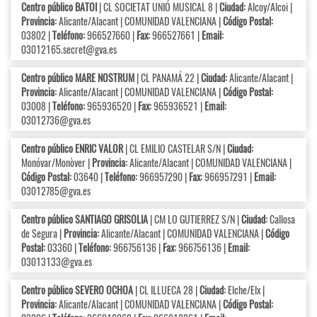
Centro público BATOI
| CL SOCIETAT UNIÓ MUSICAL 8 |
Ciudad:
Alcoy/Alcoi |
Provincia:
Alicante/Alacant | COMUNIDAD VALENCIANA |
Código Postal:
03802 |
Teléfono:
966527660 |
Fax:
966527661 |
Email:
03012165.secret@gva.es
Centro público MARE NOSTRUM
| CL PANAMÁ 22 |
Ciudad:
Alicante/Alacant |
Provincia:
Alicante/Alacant | COMUNIDAD VALENCIANA |
Código Postal:
03008 |
Teléfono:
965936520 |
Fax:
965936521 |
Email:
03012736@gva.es
Centro público ENRIC VALOR
| CL EMILIO CASTELAR S/N |
Ciudad:
Monóvar/Monòver |
Provincia:
Alicante/Alacant | COMUNIDAD VALENCIANA |
Código Postal:
03640 |
Teléfono:
966957290 |
Fax:
966957291 |
Email:
03012785@gva.es
Centro público SANTIAGO GRISOLIA
| CM LO GUTIERREZ S/N |
Ciudad:
Callosa
de Segura |
Provincia:
Alicante/Alacant | COMUNIDAD VALENCIANA |
Código
Postal:
03360 |
Teléfono:
966756136 |
Fax:
966756136 |
Email:
03013133@gva.es
Centro público SEVERO OCHOA
| CL ILLUECA 28 |
Ciudad:
Elche/Elx |
Provincia:
Alicante/Alacant | COMUNIDAD VALENCIANA |
Código Postal: