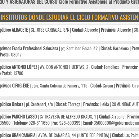
O Y ASIGNATURAS DEL CURSO Ciclo Formativo Asistencia al Producto Gráfi
E INSTITUTOS DÓNDE ESTUDIAR EL CICLO FORMATIVO ASISTE
 público ALBACETE
| CL. JOSE CARBAJAL, S/N |
Ciudad:
Albacete |
Provincia:
Albacete | 
privado Escola Professional Salesiana
| pg. Sant Joan Bosco, 42 |
Ciudad:
Barcelona |
Prov
Postal:
08017
 público ANTONIO LÓPEZ
| AV. DON ANTONIO HUERTAS, 2 |
Ciudad:
Tomelloso |
Provincia:
 Postal:
13700
privado CIFOG-EGE
| ctra. Santa Coloma de Farners, 115 |
Ciudad:
Girona |
Provincia:
Giro
público Ondara
| pl. Centenari, s/n |
Ciudad:
Tàrrega |
Provincia:
Lleida | COMUNIDAD AU
 público PANCHO LASSO
| C/ TRAVESÍA DE ALFREDO KRAUS, 1 |
Ciudad:
Arrecife |
Provinc
35500 |
Teléfono:
928-811650 |
Fax:
928-800399 |
Email:
35000306@gobiernodecanar
 público GRAN CANARIA
| AVDA. DE CANARIAS, 44 (JUNTO EDF. PINEDA) |
Ciudad:
Las Palma