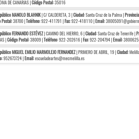
MA DE CANARIAS |
Código Postal:
35016
 público MANOLO BLAHNIK
| C/ CALDERETA, 3 |
Ciudad:
Santa Cruz de la Palma |
Provincia
 Postal:
38700 |
Teléfono:
922-411791 |
Fax:
922-418110 |
Email:
38005091@gobierno
 público FERNANDO ESTÉVEZ
| CAMINO DEL HIERRO, 6 |
Ciudad:
Santa Cruz de Tenerife |
P
AS |
Código Postal:
38009 |
Teléfono:
922-202616 |
Fax:
922-204794 |
Email:
38006253
 público MIGUEL EMILIO MARMOLEJO FERNANDEZ
| PRIMERO DE ABRIL, 19 |
Ciudad:
Melill
o:
952673724 |
Email:
escueladeartes@mecmelilla.es