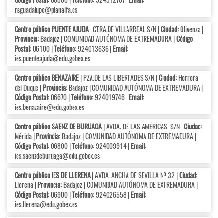
nsguadalupe@planalfa.es
Centro público PUENTE AJUDA
| CTRA.DE VILLARREAL S/N |
Ciudad:
Olivenza |
Provincia:
Badajoz | COMUNIDAD AUTÓNOMA DE EXTREMADURA |
Código
Postal:
06100 |
Teléfono:
924013636 |
Email:
ies.puenteajuda@edu.gobex.es
Centro público BENAZAIRE
| PZA.DE LAS LIBERTADES S/N |
Ciudad:
Herrera
del Duque |
Provincia:
Badajoz | COMUNIDAD AUTÓNOMA DE EXTREMADURA |
Código Postal:
06670 |
Teléfono:
924019746 |
Email:
ies.benazaire@edu.gobex.es
Centro público SAENZ DE BURUAGA
| AVDA. DE LAS AMÉRICAS, S/N |
Ciudad:
Mérida |
Provincia:
Badajoz | COMUNIDAD AUTÓNOMA DE EXTREMADURA |
Código Postal:
06800 |
Teléfono:
924009914 |
Email:
ies.saenzdeburuaga@edu.gobex.es
Centro público IES DE LLERENA
| AVDA. ANCHA DE SEVILLA Nº 32 |
Ciudad:
Llerena |
Provincia:
Badajoz | COMUNIDAD AUTÓNOMA DE EXTREMADURA |
Código Postal:
06900 |
Teléfono:
924026558 |
Email:
ies.llerena@edu.gobex.es