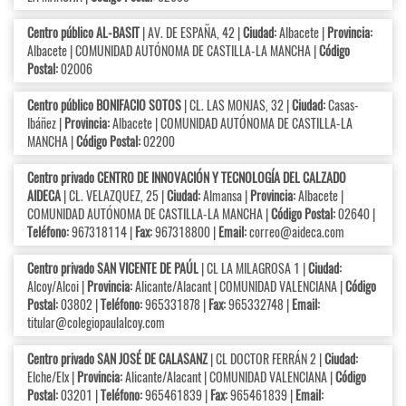
Centro público AL-BASIT
| AV. DE ESPAÑA, 42 |
Ciudad:
Albacete |
Provincia:
Albacete | COMUNIDAD AUTÓNOMA DE CASTILLA-LA MANCHA |
Código
Postal:
02006
Centro público BONIFACIO SOTOS
| CL. LAS MONJAS, 32 |
Ciudad:
Casas-
Ibáñez |
Provincia:
Albacete | COMUNIDAD AUTÓNOMA DE CASTILLA-LA
MANCHA |
Código Postal:
02200
Centro privado CENTRO DE INNOVACIÓN Y TECNOLOGÍA DEL CALZADO
AIDECA
| CL. VELAZQUEZ, 25 |
Ciudad:
Almansa |
Provincia:
Albacete |
COMUNIDAD AUTÓNOMA DE CASTILLA-LA MANCHA |
Código Postal:
02640 |
Teléfono:
967318114 |
Fax:
967318800 |
Email:
correo@aideca.com
Centro privado SAN VICENTE DE PAÚL
| CL LA MILAGROSA 1 |
Ciudad:
Alcoy/Alcoi |
Provincia:
Alicante/Alacant | COMUNIDAD VALENCIANA |
Código
Postal:
03802 |
Teléfono:
965331878 |
Fax:
965332748 |
Email:
titular@colegiopaulalcoy.com
Centro privado SAN JOSÉ DE CALASANZ
| CL DOCTOR FERRÁN 2 |
Ciudad:
Elche/Elx |
Provincia:
Alicante/Alacant | COMUNIDAD VALENCIANA |
Código
Postal:
03201 |
Teléfono:
965461839 |
Fax:
965461839 |
Email: