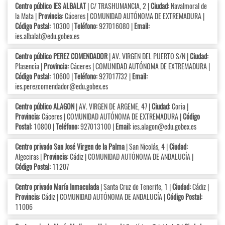
Centro público IES ALBALAT
| C/ TRASHUMANCIA, 2 |
Ciudad:
Navalmoral de
la Mata |
Provincia:
Cáceres | COMUNIDAD AUTÓNOMA DE EXTREMADURA |
Código Postal:
10300 |
Teléfono:
927016080 |
Email:
ies.albalat@edu.gobex.es
Centro público PEREZ COMENDADOR
| AV. VIRGEN DEL PUERTO S/N |
Ciudad:
Plasencia |
Provincia:
Cáceres | COMUNIDAD AUTÓNOMA DE EXTREMADURA |
Código Postal:
10600 |
Teléfono:
927017732 |
Email:
ies.perezcomendador@edu.gobex.es
Centro público ALAGON
| AV. VIRGEN DE ARGEME, 47 |
Ciudad:
Coria |
Provincia:
Cáceres | COMUNIDAD AUTÓNOMA DE EXTREMADURA |
Código
Postal:
10800 |
Teléfono:
927013100 |
Email:
ies.alagon@edu.gobex.es
Centro privado San José Virgen de la Palma
| San Nicolás, 4 |
Ciudad:
Algeciras |
Provincia:
Cádiz | COMUNIDAD AUTÓNOMA DE ANDALUCÍA |
Código Postal:
11207
Centro privado María Inmaculada
| Santa Cruz de Tenerife, 1 |
Ciudad:
Cádiz |
Provincia:
Cádiz | COMUNIDAD AUTÓNOMA DE ANDALUCÍA |
Código Postal:
11006