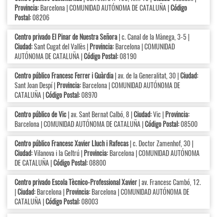
Provincia:
Barcelona | COMUNIDAD AUTÓNOMA DE CATALUÑA |
Código
Postal:
08206
Centro privado El Pinar de Nuestra Señora
| c. Canal de la Mànega, 3-5 |
Ciudad:
Sant Cugat del Vallès |
Provincia:
Barcelona | COMUNIDAD
AUTÓNOMA DE CATALUÑA |
Código Postal:
08190
Centro público Francesc Ferrer i Guàrdia
| av. de la Generalitat, 30 |
Ciudad:
Sant Joan Despí |
Provincia:
Barcelona | COMUNIDAD AUTÓNOMA DE
CATALUÑA |
Código Postal:
08970
Centro público de Vic
| av. Sant Bernat Calbó, 8 |
Ciudad:
Vic |
Provincia:
Barcelona | COMUNIDAD AUTÓNOMA DE CATALUÑA |
Código Postal:
08500
Centro público Francesc Xavier Lluch i Rafecas
| c. Doctor Zamenhof, 30 |
Ciudad:
Vilanova i la Geltrú |
Provincia:
Barcelona | COMUNIDAD AUTÓNOMA
DE CATALUÑA |
Código Postal:
08800
Centro privado Escola Tècnico-Professional Xavier
| av. Francesc Cambó, 12.
|
Ciudad:
Barcelona |
Provincia:
Barcelona | COMUNIDAD AUTÓNOMA DE
CATALUÑA |
Código Postal:
08003