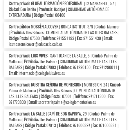
Centro privado GLOBAL FORMACIÓN PROFESIONAL
| C/ MANZANEDO, 57 |
Ciudad:
Don Benito |
Provincia:
Badajoz | COMUNIDAD AUTÓNOMA DE
EXTREMADURA |
Código Postal:
06400
Centro público MOSSÈN ALCOVER
| RONDA INSTITUT, S/N |
Ciudad:
Manacor
|
Provincia:
Illes Balears | COMUNIDAD AUTÓNOMA DE LAS ILLES BALEARS |
Código Postal:
07500 |
Teléfono:
971551193 |
Fax:
971551439 |
Email:
iesmossenalcover@educacio.caib.es
Centro privado LUIS VIVES
| SANT JOAN DE LA SALLE, 5 |
Ciudad:
Palma de
Mallorca |
Provincia:
Illes Balears | COMUNIDAD AUTÓNOMA DE LAS ILLES
BALEARS |
Código Postal:
07003 |
Teléfono:
971290150 |
Fax:
971290011 |
Email:
informacio@colegioluisvives.es
Centro privado NUESTRA SEÑORA DE MONTESION
| MONTESION, 24 |
Ciudad:
Palma de Mallorca |
Provincia:
Illes Balears | COMUNIDAD AUTÓNOMA DE
LAS ILLES BALEARS |
Código Postal:
07001 |
Teléfono:
971711300 |
Fax:
971723830 |
Email:
secretariapalma@colegiomontesion.es
Centro privado LA SALLE
| CAMÍ DE SON RAPINYA, 29 |
Ciudad:
Palma de
Mallorca |
Provincia:
Illes Balears | COMUNIDAD AUTÓNOMA DE LAS ILLES
BALEARS |
Código Postal:
07013 |
Teléfono:
971606397 |
Fax:
971606381 |