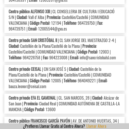
Centro público ALFONSO XIII
| CL CONSELLERIA DE CULTURA I EDUCACIÓ
S/N |
Ciudad:
Vall d'Alba |
Provincia:
Castellón/Castelló | COMUNIDAD
VALENCIANA |
Código Postal:
12194 |
Teléfono:
964739750 |
Fax:
964739751 |
Email:
12005544@gva.es
Centro privado SAN CRISTÓBAL II
| CL SAN JORGE DEL MAESTRAZGO 2-4 |
Ciudad:
Castellón de la Plana/Castelló de la Plana |
Provincia:
Castellón/Castelló | COMUNIDAD VALENCIANA |
Código Postal:
12003 |
Teléfono:
964228758 |
Fax:
964223008 |
Email:
info@sancristobalsl.com
Centro privado CEISAL
| CM SAN JOSÉ 5 |
Ciudad:
Castellón de la
Plana/Castelló de la Plana |
Provincia:
Castellón/Castelló | COMUNIDAD
VALENCIANA |
Código Postal:
12005 |
Teléfono:
964049221 |
Email:
bauza.leonor@ceisal.com
Centro privado EFA EL GAMONAL
| CL. SAN MARCOS, 28 |
Ciudad:
Alcázar de
San Juan |
Provincia:
Ciudad Real | COMUNIDAD AUTÓNOMA DE CASTILLA-LA
MANCHA |
Código Postal:
13600
Centro público FRANCISCO GARCÍA PAVÓN
| AV. DE ANTONIO HUERTAS, 34 |
¿Prefieres Llamar Gratis al Centro Ahora?
Llamar Ahora
Ciudad:
Tomelloso |
Provincia:
Ciudad Real | COMUNIDAD AUTÓNOMA DE