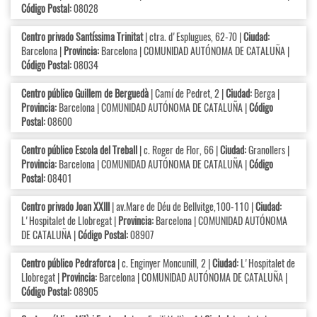
Código Postal:
08028
Centro privado Santíssima Trinitat
| ctra. d'Esplugues, 62-70 |
Ciudad:
Barcelona |
Provincia:
Barcelona | COMUNIDAD AUTÓNOMA DE CATALUÑA |
Código Postal:
08034
Centro público Guillem de Berguedà
| Camí de Pedret, 2 |
Ciudad:
Berga |
Provincia:
Barcelona | COMUNIDAD AUTÓNOMA DE CATALUÑA |
Código
Postal:
08600
Centro público Escola del Treball
| c. Roger de Flor, 66 |
Ciudad:
Granollers |
Provincia:
Barcelona | COMUNIDAD AUTÓNOMA DE CATALUÑA |
Código
Postal:
08401
Centro privado Joan XXIII
| av.Mare de Déu de Bellvitge,100-110 |
Ciudad:
L'Hospitalet de Llobregat |
Provincia:
Barcelona | COMUNIDAD AUTÓNOMA
DE CATALUÑA |
Código Postal:
08907
Centro público Pedraforca
| c. Enginyer Moncunill, 2 |
Ciudad:
L'Hospitalet de
Llobregat |
Provincia:
Barcelona | COMUNIDAD AUTÓNOMA DE CATALUÑA |
Código Postal:
08905