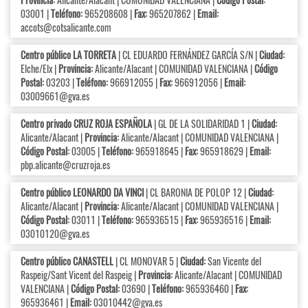
03001 |
Teléfono:
965208608 |
Fax:
965207862 |
Email:
accots@cotsalicante.com
Centro público LA TORRETA
| CL EDUARDO FERNÁNDEZ GARCÍA S/N |
Ciudad:
Elche/Elx |
Provincia:
Alicante/Alacant | COMUNIDAD VALENCIANA |
Código
Postal:
03203 |
Teléfono:
966912055 |
Fax:
966912056 |
Email:
03009661@gva.es
Centro privado CRUZ ROJA ESPAÑOLA
| GL DE LA SOLIDARIDAD 1 |
Ciudad:
Alicante/Alacant |
Provincia:
Alicante/Alacant | COMUNIDAD VALENCIANA |
Código Postal:
03005 |
Teléfono:
965918645 |
Fax:
965918629 |
Email:
pbp.alicante@cruzroja.es
Centro público LEONARDO DA VINCI
| CL BARONIA DE POLOP 12 |
Ciudad:
Alicante/Alacant |
Provincia:
Alicante/Alacant | COMUNIDAD VALENCIANA |
Código Postal:
03011 |
Teléfono:
965936515 |
Fax:
965936516 |
Email:
03010120@gva.es
Centro público CANASTELL
| CL MONOVAR 5 |
Ciudad:
San Vicente del
Raspeig/Sant Vicent del Raspeig |
Provincia:
Alicante/Alacant | COMUNIDAD
VALENCIANA |
Código Postal:
03690 |
Teléfono:
965936460 |
Fax:
965936461 |
Email:
03010442@gva.es