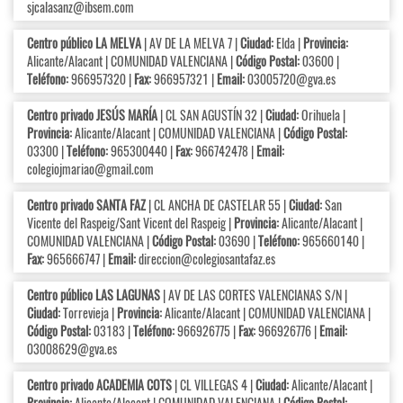
sjcalasanz@ibsem.com
Centro público LA MELVA
| AV DE LA MELVA 7 |
Ciudad:
Elda |
Provincia:
Alicante/Alacant | COMUNIDAD VALENCIANA |
Código Postal:
03600 |
Teléfono:
966957320 |
Fax:
966957321 |
Email:
03005720@gva.es
Centro privado JESÚS MARÍA
| CL SAN AGUSTÍN 32 |
Ciudad:
Orihuela |
Provincia:
Alicante/Alacant | COMUNIDAD VALENCIANA |
Código Postal:
03300 |
Teléfono:
965300440 |
Fax:
966742478 |
Email:
colegiojmariao@gmail.com
Centro privado SANTA FAZ
| CL ANCHA DE CASTELAR 55 |
Ciudad:
San
Vicente del Raspeig/Sant Vicent del Raspeig |
Provincia:
Alicante/Alacant |
COMUNIDAD VALENCIANA |
Código Postal:
03690 |
Teléfono:
965660140 |
Fax:
965666747 |
Email:
direccion@colegiosantafaz.es
Centro público LAS LAGUNAS
| AV DE LAS CORTES VALENCIANAS S/N |
Ciudad:
Torrevieja |
Provincia:
Alicante/Alacant | COMUNIDAD VALENCIANA |
Código Postal:
03183 |
Teléfono:
966926775 |
Fax:
966926776 |
Email:
03008629@gva.es
Centro privado ACADEMIA COTS
| CL VILLEGAS 4 |
Ciudad:
Alicante/Alacant |
Provincia:
Alicante/Alacant | COMUNIDAD VALENCIANA |
Código Postal: