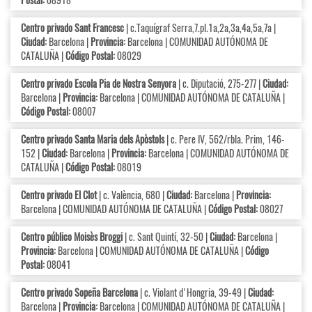
Centro privado Sant Francesc
| c.Taquígraf Serra,7.pl.1a,2a,3a,4a,5a,7a |
Ciudad:
Barcelona |
Provincia:
Barcelona | COMUNIDAD AUTÓNOMA DE
CATALUÑA |
Código Postal:
08029
Centro privado Escola Pia de Nostra Senyora
| c. Diputació, 275-277 |
Ciudad:
Barcelona |
Provincia:
Barcelona | COMUNIDAD AUTÓNOMA DE CATALUÑA |
Código Postal:
08007
Centro privado Santa Maria dels Apòstols
| c. Pere IV, 562/rbla. Prim, 146-
152 |
Ciudad:
Barcelona |
Provincia:
Barcelona | COMUNIDAD AUTÓNOMA DE
CATALUÑA |
Código Postal:
08019
Centro privado El Clot
| c. València, 680 |
Ciudad:
Barcelona |
Provincia:
Barcelona | COMUNIDAD AUTÓNOMA DE CATALUÑA |
Código Postal:
08027
Centro público Moisès Broggi
| c. Sant Quintí, 32-50 |
Ciudad:
Barcelona |
Provincia:
Barcelona | COMUNIDAD AUTÓNOMA DE CATALUÑA |
Código
Postal:
08041
Centro privado Sopeña Barcelona
| c. Violant d'Hongria, 39-49 |
Ciudad:
Barcelona |
Provincia:
Barcelona | COMUNIDAD AUTÓNOMA DE CATALUÑA |