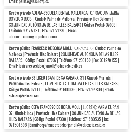
Email:
palma@lasallevp.es
Centro privado ADEMA-ESCUELA DENTAL MALLORCA
| C/ JOAQUIM MARIA
BOVER, 3 BJOS. |
Ciudad:
Palma de Mallorca |
Provincia:
Illes Balears |
COMUNIDAD AUTÓNOMA DE LAS ILLES BALEARS |
Código Postal:
07005 |
Teléfono:
971777131 |
Fax:
971771280 |
Email:
administracion@cfpadema.com
Centro público FRANCESC DE BORJA MOLL
| CARACAS, 6 |
Ciudad:
Palma de
Mallorca |
Provincia:
Illes Balears | COMUNIDAD AUTÓNOMA DE LAS ILLES
BALEARS |
Código Postal:
07007 |
Teléfono:
971278150 |
Fax:
971278155 |
Email:
iesfrancescdeborjamoll@educacio.caib.es
Centro privado ES LICEU
| CAMÍ DE SA CABANA, 31 |
Ciudad:
Marratxí |
Provincia:
Illes Balears | COMUNIDAD AUTÓNOMA DE LAS ILLES BALEARS |
Código Postal:
07141 |
Teléfono:
971600986 |
Fax:
971794809 |
Email:
esliceu@esliceu.com
Centro público CEPA FRANCESC DE BORJA MOLL
| LLORENÇ MARIA DURAN,
37 |
Ciudad:
Inca |
Provincia:
Illes Balears | COMUNIDAD AUTÓNOMA DE LAS
ILLES BALEARS |
Código Postal:
07300 |
Teléfono:
971880535 |
Fax:
971501598 |
Email:
cepafrancescdeborjamoll@educacio.caib.es