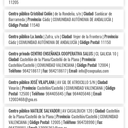
11205
Centro público Cristóbal Colón
| de la Rondeña, s/n |
Ciudad:
Sanlúcar de
Barrameda |
Provincia:
Cádiz | COMUNIDAD AUTÓNOMA DE ANDALUCÍA |
Código Postal:
11540
Centro público La Janda
| Zafra, s/n |
Ciudad:
Vejer de la Frontera |
Provincia:
Cádiz | COMUNIDAD AUTÓNOMA DE ANDALUCÍA |
Código Postal:
11150
Centro privado CENTRO ENSEÑANZA COOPERATIVA SALUS
| CL GALICIA 10 |
Ciudad:
Castellón de la Plana/Castelló de la Plana |
Provincia:
Castellón/Castelló | COMUNIDAD VALENCIANA |
Código Postal:
12004 |
Teléfono:
964218617 |
Fax:
964218617 |
Email:
info@coopsalus.com
Centro público JOSÉ VILAPLANA
| AV GIL DE ATROCILLO S/N |
Ciudad:
Vinaròs |
Provincia:
Castellón/Castelló | COMUNIDAD VALENCIANA |
Código
Postal:
12500 |
Teléfono:
964405645 |
Fax:
964405646 |
Email:
12003468@gva.es
Centro público MATILDE SALVADOR
| AV CASALDUCH 120 |
Ciudad:
Castellón
de la Plana/Castelló de la Plana |
Provincia:
Castellón/Castelló | COMUNIDAD
VALENCIANA |
Código Postal:
12005 |
Teléfono:
964738990 |
Fax:
964738991 |
Email:
12005261@gva.es