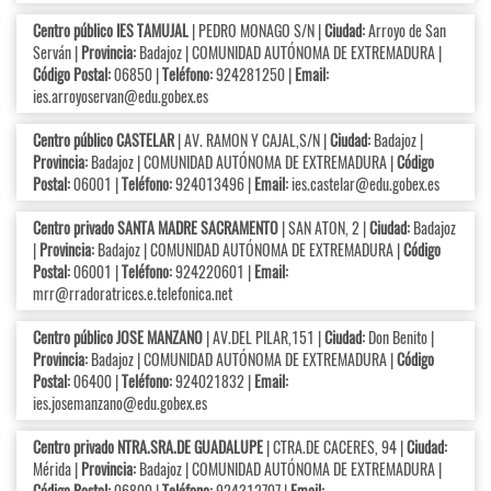
Centro público IES TAMUJAL
| PEDRO MONAGO S/N |
Ciudad:
Arroyo de San
Serván |
Provincia:
Badajoz | COMUNIDAD AUTÓNOMA DE EXTREMADURA |
Código Postal:
06850 |
Teléfono:
924281250 |
Email:
ies.arroyoservan@edu.gobex.es
Centro público CASTELAR
| AV. RAMON Y CAJAL,S/N |
Ciudad:
Badajoz |
Provincia:
Badajoz | COMUNIDAD AUTÓNOMA DE EXTREMADURA |
Código
Postal:
06001 |
Teléfono:
924013496 |
Email:
ies.castelar@edu.gobex.es
Centro privado SANTA MADRE SACRAMENTO
| SAN ATON, 2 |
Ciudad:
Badajoz
|
Provincia:
Badajoz | COMUNIDAD AUTÓNOMA DE EXTREMADURA |
Código
Postal:
06001 |
Teléfono:
924220601 |
Email:
mrr@rradoratrices.e.telefonica.net
Centro público JOSE MANZANO
| AV.DEL PILAR,151 |
Ciudad:
Don Benito |
Provincia:
Badajoz | COMUNIDAD AUTÓNOMA DE EXTREMADURA |
Código
Postal:
06400 |
Teléfono:
924021832 |
Email:
ies.josemanzano@edu.gobex.es
Centro privado NTRA.SRA.DE GUADALUPE
| CTRA.DE CACERES, 94 |
Ciudad:
Mérida |
Provincia:
Badajoz | COMUNIDAD AUTÓNOMA DE EXTREMADURA |
Código Postal:
06800 |
Teléfono:
924312707 |
Email: