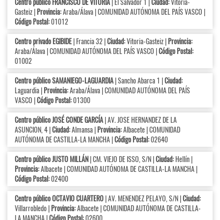
Centro público FRANCISCO DE VITORIA
| El Salvador 1 |
Ciudad:
Vitoria-
Gasteiz |
Provincia:
Araba/Álava | COMUNIDAD AUTÓNOMA DEL PAÍS VASCO |
Código Postal:
01012
Centro privado EGIBIDE
| Francia 32 |
Ciudad:
Vitoria-Gasteiz |
Provincia:
Araba/Álava | COMUNIDAD AUTÓNOMA DEL PAÍS VASCO |
Código Postal:
01002
Centro público SAMANIEGO-LAGUARDIA
| Sancho Abarca 1 |
Ciudad:
Laguardia |
Provincia:
Araba/Álava | COMUNIDAD AUTÓNOMA DEL PAÍS
VASCO |
Código Postal:
01300
Centro público JOSÉ CONDE GARCÍA
| AV. JOSE HERNANDEZ DE LA
ASUNCION, 4 |
Ciudad:
Almansa |
Provincia:
Albacete | COMUNIDAD
AUTÓNOMA DE CASTILLA-LA MANCHA |
Código Postal:
02640
Centro público JUSTO MILLÁN
| CM. VIEJO DE ISSO, S/N |
Ciudad:
Hellín |
Provincia:
Albacete | COMUNIDAD AUTÓNOMA DE CASTILLA-LA MANCHA |
Código Postal:
02400
Centro público OCTAVIO CUARTERO
| AV. MENENDEZ PELAYO, S/N |
Ciudad:
Villarrobledo |
Provincia:
Albacete | COMUNIDAD AUTÓNOMA DE CASTILLA-
LA MANCHA |
Código Postal:
02600