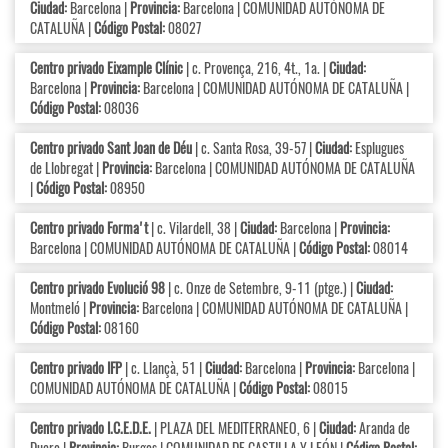
Ciudad:
Barcelona |
Provincia:
Barcelona | COMUNIDAD AUTÓNOMA DE
CATALUÑA |
Código Postal:
08027
Centro privado Eixample Clínic
| c. Provença, 216, 4t., 1a. |
Ciudad:
Barcelona |
Provincia:
Barcelona | COMUNIDAD AUTÓNOMA DE CATALUÑA |
Código Postal:
08036
Centro privado Sant Joan de Déu
| c. Santa Rosa, 39-57 |
Ciudad:
Esplugues
de Llobregat |
Provincia:
Barcelona | COMUNIDAD AUTÓNOMA DE CATALUÑA
|
Código Postal:
08950
Centro privado Forma't
| c. Vilardell, 38 |
Ciudad:
Barcelona |
Provincia:
Barcelona | COMUNIDAD AUTÓNOMA DE CATALUÑA |
Código Postal:
08014
Centro privado Evolució 98
| c. Onze de Setembre, 9-11 (ptge.) |
Ciudad:
Montmeló |
Provincia:
Barcelona | COMUNIDAD AUTÓNOMA DE CATALUÑA |
Código Postal:
08160
Centro privado IFP
| c. Llançà, 51 |
Ciudad:
Barcelona |
Provincia:
Barcelona |
COMUNIDAD AUTÓNOMA DE CATALUÑA |
Código Postal:
08015
Centro privado I.C.E.D.E.
| PLAZA DEL MEDITERRANEO, 6 |
Ciudad:
Aranda de
Duero |
Provincia:
Burgos | COMUNIDAD DE CASTILLA Y LEÓN |
Código Postal: