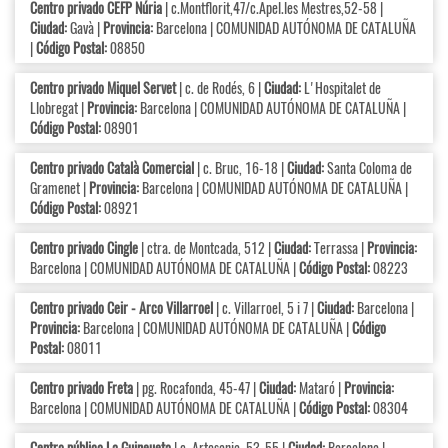
Centro privado CEFP Núria
| c.Montflorit,47/c.Apel.les Mestres,52-58 |
Ciudad:
Gavà |
Provincia:
Barcelona | COMUNIDAD AUTÓNOMA DE CATALUÑA
|
Código Postal:
08850
Centro privado Miquel Servet
| c. de Rodés, 6 |
Ciudad:
L'Hospitalet de
Llobregat |
Provincia:
Barcelona | COMUNIDAD AUTÓNOMA DE CATALUÑA |
Código Postal:
08901
Centro privado Català Comercial
| c. Bruc, 16-18 |
Ciudad:
Santa Coloma de
Gramenet |
Provincia:
Barcelona | COMUNIDAD AUTÓNOMA DE CATALUÑA |
Código Postal:
08921
Centro privado Cingle
| ctra. de Montcada, 512 |
Ciudad:
Terrassa |
Provincia:
Barcelona | COMUNIDAD AUTÓNOMA DE CATALUÑA |
Código Postal:
08223
Centro privado Ceir - Arco Villarroel
| c. Villarroel, 5 i 7 |
Ciudad:
Barcelona |
Provincia:
Barcelona | COMUNIDAD AUTÓNOMA DE CATALUÑA |
Código
Postal:
08011
Centro privado Freta
| pg. Rocafonda, 45-47 |
Ciudad:
Mataró |
Provincia:
Barcelona | COMUNIDAD AUTÓNOMA DE CATALUÑA |
Código Postal:
08304
Centro público La Guineueta
| c. Artesania, 53-55 |
Ciudad:
Barcelona |