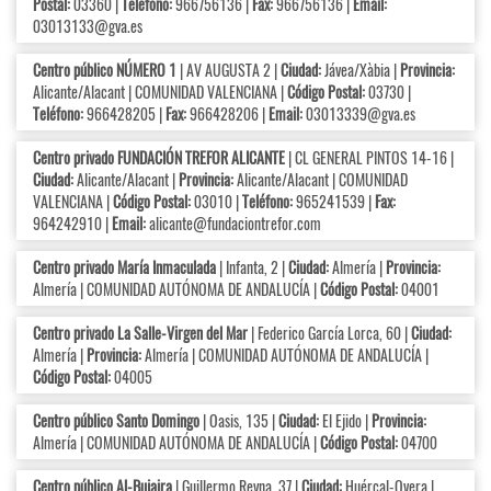
Postal:
03360 |
Teléfono:
966756136 |
Fax:
966756136 |
Email:
03013133@gva.es
Centro público NÚMERO 1
| AV AUGUSTA 2 |
Ciudad:
Jávea/Xàbia |
Provincia:
Alicante/Alacant | COMUNIDAD VALENCIANA |
Código Postal:
03730 |
Teléfono:
966428205 |
Fax:
966428206 |
Email:
03013339@gva.es
Centro privado FUNDACIÓN TREFOR ALICANTE
| CL GENERAL PINTOS 14-16 |
Ciudad:
Alicante/Alacant |
Provincia:
Alicante/Alacant | COMUNIDAD
VALENCIANA |
Código Postal:
03010 |
Teléfono:
965241539 |
Fax:
964242910 |
Email:
alicante@fundaciontrefor.com
Centro privado María Inmaculada
| Infanta, 2 |
Ciudad:
Almería |
Provincia:
Almería | COMUNIDAD AUTÓNOMA DE ANDALUCÍA |
Código Postal:
04001
Centro privado La Salle-Virgen del Mar
| Federico García Lorca, 60 |
Ciudad:
Almería |
Provincia:
Almería | COMUNIDAD AUTÓNOMA DE ANDALUCÍA |
Código Postal:
04005
Centro público Santo Domingo
| Oasis, 135 |
Ciudad:
El Ejido |
Provincia:
Almería | COMUNIDAD AUTÓNOMA DE ANDALUCÍA |
Código Postal:
04700
Centro público Al-Bujaira
| Guillermo Reyna, 37 |
Ciudad:
Huércal-Overa |