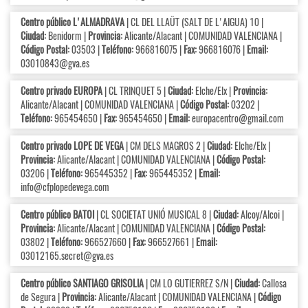
Centro público L'ALMADRAVA
| CL DEL LLAÜT (SALT DE L'AIGUA) 10 |
Ciudad:
Benidorm |
Provincia:
Alicante/Alacant | COMUNIDAD VALENCIANA |
Código Postal:
03503 |
Teléfono:
966816075 |
Fax:
966816076 |
Email:
03010843@gva.es
Centro privado EUROPA
| CL TRINQUET 5 |
Ciudad:
Elche/Elx |
Provincia:
Alicante/Alacant | COMUNIDAD VALENCIANA |
Código Postal:
03202 |
Teléfono:
965454650 |
Fax:
965454650 |
Email:
europacentro@gmail.com
Centro privado LOPE DE VEGA
| CM DELS MAGROS 2 |
Ciudad:
Elche/Elx |
Provincia:
Alicante/Alacant | COMUNIDAD VALENCIANA |
Código Postal:
03206 |
Teléfono:
965445352 |
Fax:
965445352 |
Email:
info@cfplopedevega.com
Centro público BATOI
| CL SOCIETAT UNIÓ MUSICAL 8 |
Ciudad:
Alcoy/Alcoi |
Provincia:
Alicante/Alacant | COMUNIDAD VALENCIANA |
Código Postal:
03802 |
Teléfono:
966527660 |
Fax:
966527661 |
Email:
03012165.secret@gva.es
Centro público SANTIAGO GRISOLIA
| CM LO GUTIERREZ S/N |
Ciudad:
Callosa
de Segura |
Provincia:
Alicante/Alacant | COMUNIDAD VALENCIANA |
Código