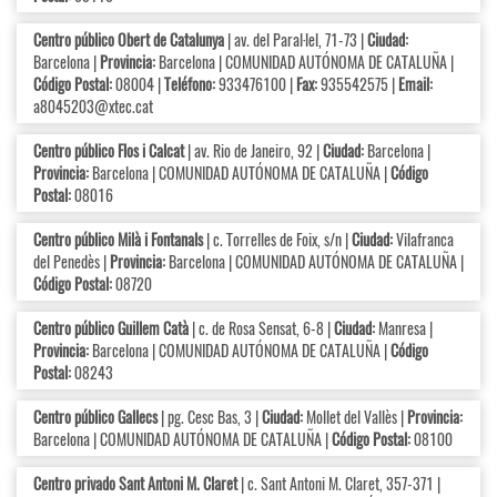
Centro público Obert de Catalunya
| av. del Paral·lel, 71-73 |
Ciudad:
Barcelona |
Provincia:
Barcelona | COMUNIDAD AUTÓNOMA DE CATALUÑA |
Código Postal:
08004 |
Teléfono:
933476100 |
Fax:
935542575 |
Email:
a8045203@xtec.cat
Centro público Flos i Calcat
| av. Rio de Janeiro, 92 |
Ciudad:
Barcelona |
Provincia:
Barcelona | COMUNIDAD AUTÓNOMA DE CATALUÑA |
Código
Postal:
08016
Centro público Milà i Fontanals
| c. Torrelles de Foix, s/n |
Ciudad:
Vilafranca
del Penedès |
Provincia:
Barcelona | COMUNIDAD AUTÓNOMA DE CATALUÑA |
Código Postal:
08720
Centro público Guillem Catà
| c. de Rosa Sensat, 6-8 |
Ciudad:
Manresa |
Provincia:
Barcelona | COMUNIDAD AUTÓNOMA DE CATALUÑA |
Código
Postal:
08243
Centro público Gallecs
| pg. Cesc Bas, 3 |
Ciudad:
Mollet del Vallès |
Provincia:
Barcelona | COMUNIDAD AUTÓNOMA DE CATALUÑA |
Código Postal:
08100
Centro privado Sant Antoni M. Claret
| c. Sant Antoni M. Claret, 357-371 |