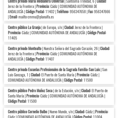
Centro privado María Medianera Universal
| Santísima Trinidad, 6 |
Ciudad:
Jerez de la Frontera |
Provincia:
Cádiz | COMUNIDAD AUTÓNOMA DE
ANDALUCÍA |
Código Postal:
11402 |
Teléfono:
956347658 |
Fax:
956347666
|
Email:
mailto:cmmu@planalfa.es
Centro público La Granja
| de Europa, s/n |
Ciudad:
Jerez de la Frontera |
Provincia:
Cádiz | COMUNIDAD AUTÓNOMA DE ANDALUCÍA |
Código Postal:
11405
Centro privado Montealto
| Nuestra Señora del Sagrado Corazón, 26 |
Ciudad:
Jerez de la Frontera |
Provincia:
Cádiz | COMUNIDAD AUTÓNOMA DE
ANDALUCÍA |
Código Postal:
11407
Centro privado Escuelas Profesionales de la Sagrada Familia-San Luis
| San
Luis Gonzaga, 1 |
Ciudad:
El Puerto de Santa María |
Provincia:
Cádiz |
COMUNIDAD AUTÓNOMA DE ANDALUCÍA |
Código Postal:
11500
Centro público Pedro Muñoz Seca
| de la Estación, s/n |
Ciudad:
El Puerto de
Santa María |
Provincia:
Cádiz | COMUNIDAD AUTÓNOMA DE ANDALUCÍA |
Código Postal:
11500
Centro público Cornelio Balbo
| Nuevo Mundo, s/n |
Ciudad:
Cádiz |
Provincia:
Cádiz | COMUNIDAD AUTÓNOMA DE ANDALUCÍA |
Código Postal:
11004