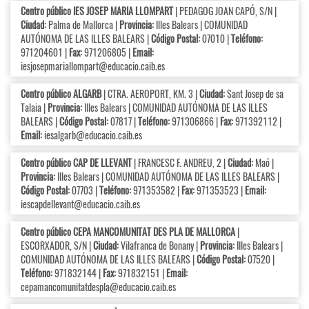
Centro público IES JOSEP MARIA LLOMPART
| PEDAGOG JOAN CAPÓ, S/N |
Ciudad:
Palma de Mallorca |
Provincia:
Illes Balears | COMUNIDAD
AUTÓNOMA DE LAS ILLES BALEARS |
Código Postal:
07010 |
Teléfono:
971204601 |
Fax:
971206805 |
Email:
iesjosepmariallompart@educacio.caib.es
Centro público ALGARB
| CTRA. AEROPORT, KM. 3 |
Ciudad:
Sant Josep de sa
Talaia |
Provincia:
Illes Balears | COMUNIDAD AUTÓNOMA DE LAS ILLES
BALEARS |
Código Postal:
07817 |
Teléfono:
971306866 |
Fax:
971392112 |
Email:
iesalgarb@educacio.caib.es
Centro público CAP DE LLEVANT
| FRANCESC F. ANDREU, 2 |
Ciudad:
Maó |
Provincia:
Illes Balears | COMUNIDAD AUTÓNOMA DE LAS ILLES BALEARS |
Código Postal:
07703 |
Teléfono:
971353582 |
Fax:
971353523 |
Email:
iescapdellevant@educacio.caib.es
Centro público CEPA MANCOMUNITAT DES PLA DE MALLORCA
|
ESCORXADOR, S/N |
Ciudad:
Vilafranca de Bonany |
Provincia:
Illes Balears |
COMUNIDAD AUTÓNOMA DE LAS ILLES BALEARS |
Código Postal:
07520 |
Teléfono:
971832144 |
Fax:
971832151 |
Email:
cepamancomunitatdespla@educacio.caib.es