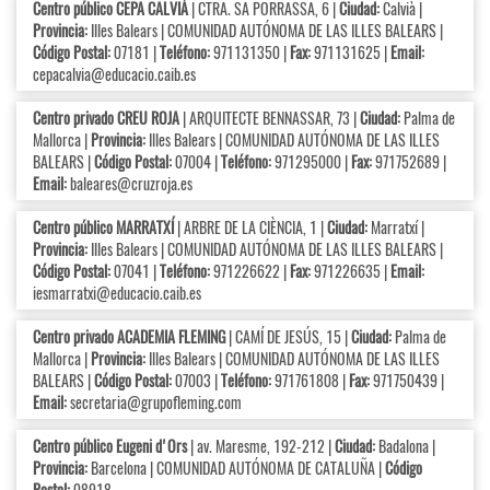
Centro público CEPA CALVIÀ
| CTRA. SA PORRASSA, 6 |
Ciudad:
Calvià |
Provincia:
Illes Balears | COMUNIDAD AUTÓNOMA DE LAS ILLES BALEARS |
Código Postal:
07181 |
Teléfono:
971131350 |
Fax:
971131625 |
Email:
cepacalvia@educacio.caib.es
Centro privado CREU ROJA
| ARQUITECTE BENNASSAR, 73 |
Ciudad:
Palma de
Mallorca |
Provincia:
Illes Balears | COMUNIDAD AUTÓNOMA DE LAS ILLES
BALEARS |
Código Postal:
07004 |
Teléfono:
971295000 |
Fax:
971752689 |
Email:
baleares@cruzroja.es
Centro público MARRATXÍ
| ARBRE DE LA CIÈNCIA, 1 |
Ciudad:
Marratxí |
Provincia:
Illes Balears | COMUNIDAD AUTÓNOMA DE LAS ILLES BALEARS |
Código Postal:
07041 |
Teléfono:
971226622 |
Fax:
971226635 |
Email:
iesmarratxi@educacio.caib.es
Centro privado ACADEMIA FLEMING
| CAMÍ DE JESÚS, 15 |
Ciudad:
Palma de
Mallorca |
Provincia:
Illes Balears | COMUNIDAD AUTÓNOMA DE LAS ILLES
BALEARS |
Código Postal:
07003 |
Teléfono:
971761808 |
Fax:
971750439 |
Email:
secretaria@grupofleming.com
Centro público Eugeni d'Ors
| av. Maresme, 192-212 |
Ciudad:
Badalona |
Provincia:
Barcelona | COMUNIDAD AUTÓNOMA DE CATALUÑA |
Código
Postal:
08918