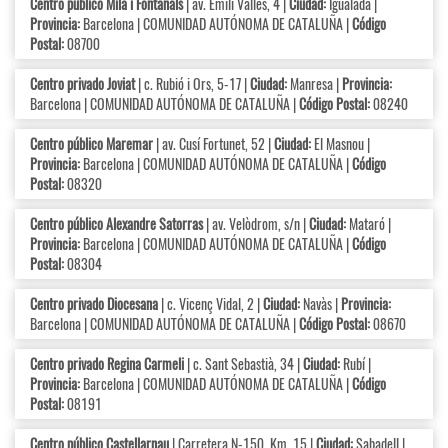
Centro público Milà i Fontanals
| av. Emili Vallès, 4 |
Ciudad:
Igualada |
Provincia:
Barcelona | COMUNIDAD AUTÓNOMA DE CATALUÑA |
Código
Postal:
08700
Centro privado Joviat
| c. Rubió i Ors, 5-17 |
Ciudad:
Manresa |
Provincia:
Barcelona | COMUNIDAD AUTÓNOMA DE CATALUÑA |
Código Postal:
08240
Centro público Maremar
| av. Cusí Fortunet, 52 |
Ciudad:
El Masnou |
Provincia:
Barcelona | COMUNIDAD AUTÓNOMA DE CATALUÑA |
Código
Postal:
08320
Centro público Alexandre Satorras
| av. Velòdrom, s/n |
Ciudad:
Mataró |
Provincia:
Barcelona | COMUNIDAD AUTÓNOMA DE CATALUÑA |
Código
Postal:
08304
Centro privado Diocesana
| c. Vicenç Vidal, 2 |
Ciudad:
Navàs |
Provincia:
Barcelona | COMUNIDAD AUTÓNOMA DE CATALUÑA |
Código Postal:
08670
Centro privado Regina Carmeli
| c. Sant Sebastià, 34 |
Ciudad:
Rubí |
Provincia:
Barcelona | COMUNIDAD AUTÓNOMA DE CATALUÑA |
Código
Postal:
08191
Centro público Castellarnau
| Carretera N-150, Km. 15 |
Ciudad:
Sabadell |