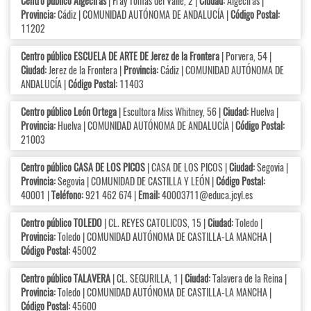
Centro público Algeciras
| Fray Tomás del Valle, 2 |
Ciudad:
Algeciras |
Provincia:
Cádiz | COMUNIDAD AUTÓNOMA DE ANDALUCÍA |
Código Postal:
11202
Centro público ESCUELA DE ARTE DE Jerez de la Frontera
| Porvera, 54 |
Ciudad:
Jerez de la Frontera |
Provincia:
Cádiz | COMUNIDAD AUTÓNOMA DE
ANDALUCÍA |
Código Postal:
11403
Centro público León Ortega
| Escultora Miss Whitney, 56 |
Ciudad:
Huelva |
Provincia:
Huelva | COMUNIDAD AUTÓNOMA DE ANDALUCÍA |
Código Postal:
21003
Centro público CASA DE LOS PICOS
| CASA DE LOS PICOS |
Ciudad:
Segovia |
Provincia:
Segovia | COMUNIDAD DE CASTILLA Y LEÓN |
Código Postal:
40001 |
Teléfono:
921 462 674 |
Email:
40003711@educa.jcyl.es
Centro público TOLEDO
| CL. REYES CATOLICOS, 15 |
Ciudad:
Toledo |
Provincia:
Toledo | COMUNIDAD AUTÓNOMA DE CASTILLA-LA MANCHA |
Código Postal:
45002
Centro público TALAVERA
| CL. SEGURILLA, 1 |
Ciudad:
Talavera de la Reina |
Provincia:
Toledo | COMUNIDAD AUTÓNOMA DE CASTILLA-LA MANCHA |
Código Postal:
45600