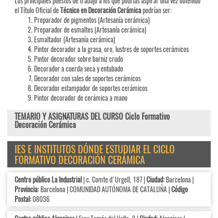
Los principales puestos de trabajo a los que podrías aspirar una vez obtenido
el Título Oficial de
Técnico en Decoración Cerámica
podrían ser:
Preparador de pigmentos (Artesanía cerámica)
Preparador de esmaltes (Artesanía cerámica)
Esmaltador (Artesanía cerámica)
Pintor decorador a la grasa, oro, lustres de soportes cerámicos
Pintor decorador sobre barniz crudo
Decorador a cuerda seca y entubado
Decorador con sales de soportes cerámicos
Decorador estampador de soportes cerámicos
Pintor decorador de cerámica a mano
TEMARIO Y ASIGNATURAS DEL CURSO Ciclo Formativo
Decoración Cerámica
IES E INSTITUTOS DÓNDE ESTUDIAR EL CICLO
FORMATIVO DECORACIÓN CERÁMICA
Centro público La Industrial
| c. Comte d'Urgell, 187 |
Ciudad:
Barcelona |
Provincia:
Barcelona | COMUNIDAD AUTÓNOMA DE CATALUÑA |
Código
Postal:
08036