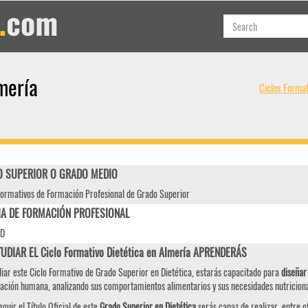
mería
Ciclos Forma
 SUPERIOR O GRADO MEDIO
Formativos de Formación Profesional de Grado Superior
IA DE FORMACIÓN PROFESIONAL
AD
UDIAR EL Ciclo Formativo Dietética en Almería APRENDERÁS
diar este Ciclo Formativo de Grado Superior en Dietética, estarás capacitado para
diseñar
ación humana, analizando sus comportamientos alimentarios y sus necesidades nutriciona
eguir el Título Oficial de este
Grado Superior en Dietética
serás capaz de realizar, entre ot