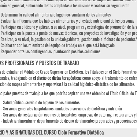
ación en general, elaborando dietas adaptadas a los mismos y realizar su seguimiento.
Determinar la calidad alimentaria e higiénico-sanitaria de los alimentos
Evaluar la influencia que los hábitos alimentarios y el estado nutricional de las personas
Participar en el diseño y aplicar, a su nivel, programas y estrategias de promoción de la 
Participar en la puesta a punto de nuevas técnicas, en proyectos de investigación y en 
Realizar, a su nivel, la gestión de la unidad/gabinete, gestionando el fichero de pacientes/
Colaborar con los miembros del equipo de trabajo en el que está integrado
Responder ante las contingencias, planteando posibles soluciones
AS PROFESIONALES Y PUESTOS DE TRABAJO
 de estudiar el Módulo de Grado Superior en Dietética, los Titulados en el Ciclo Formativo
onales, trabajando en
el diseño de dietas terapéuticas
como apoyo al tratamiento de enferm
ción de mapas alimentarios y supervisará la calidad higiénico-dietética de los alimentos.
ncipales puestos de trabajo a los que podrías aspirar una vez obtenido el Título Oficial de
T
- Salud pública: servicio de higiene de los alimentos
- Servicios generales hospitalarios: unidades o servicios de dietética y nutrición
- Servicios de restauración: cocinas de hospitales, empresas de catering, restaurantes y 
- Industria alimentaria: departamento de diseño de alimentos preparados y precocinados
IO Y ASIGNATURAS DEL CURSO Ciclo Formativo Dietética