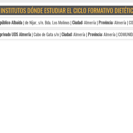
E INSTITUTOS DÓNDE ESTUDIAR EL CICLO FORMATIVO DIETÉTI
público Albaida
| de Níjar, s/n. Bda. Los Molinos |
Ciudad:
Almería |
Provincia:
Almería | 
privado UDS Almería
| Cabo de Gata s/n |
Ciudad:
Almería |
Provincia:
Almería | COMUNI