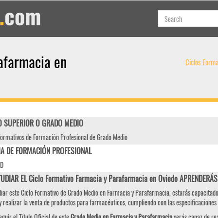
afarmacia en
Ciclos Forma
 SUPERIOR O GRADO MEDIO
Formativos de Formación Profesional de Grado Medio
IA DE FORMACIÓN PROFESIONAL
AD
TUDIAR EL Ciclo Formativo Farmacia y Parafarmacia en Oviedo APRENDERÁS
diar este Ciclo Formativo de Grado Medio en Farmacia y Parafarmacia, estarás capacitado
 y realizar la venta de productos para farmacéuticos, cumpliendo con las especificaciones
guir el Título Oficial de este
Grado Medio en Farmacia y Parafarmacia
serás capaz de rea