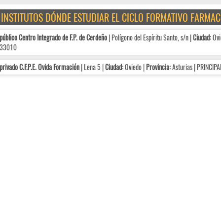
E INSTITUTOS DÓNDE ESTUDIAR EL CICLO FORMATIVO FARMA
público Centro Integrado de F.P. de Cerdeño
| Polígono del Espíritu Santo, s/n |
Ciudad:
Ovi
33010
privado C.F.P.E. Ovida Formación
| Lena 5 |
Ciudad:
Oviedo |
Provincia:
Asturias | PRINCIP