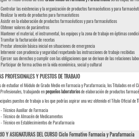
Controlar las existencias y la organización de productos farmacéuticos y para farmacéut
Realizar la venta de productos para farmacéuticos
Asistir en la elaboración de productos farmacéuticos y para farmacéuticos
Obtener valores de parámetros
Mantener el material, el instrumental, los equipos y la zona de trabajo en óptimas condi
Tramitar la facturación de recetas
Prestar atención básica inicial en situaciones de emergencia
Intervenir con prudencia y seguridad respetando las instrucciones de trabajo recibidas
Ejercer sus derechos y cumplir con las obligaciones que se derivan de las relaciones labo
Participar de forma activa en la vida económica, social y cultural
AS PROFESIONALES Y PUESTOS DE TRABAJO
 de estudiar el Módulo de Grado Medio en Farmacia y Parafarmacia, los Titulados en el Ci
 Profesionales, trabajando en
pequeños laboratorios
de elaboración de productos farmacéu
ncipales puestos de trabajo a los que podrías aspirar una vez obtenido el Título Oficial de
T
- Técnico Auxiliar de Farmacia
- Técnico de Almacén de Medicamentos
- Técnico en Establecimientos de Parafarmacia
IO Y ASIGNATURAS DEL CURSO Ciclo Formativo Farmacia y Parafarmacia