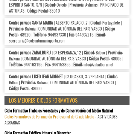
ESPIRITU SANTO, S/N |
Ciudad:
Oviedo |
Provincia:
Asturias | PRINCIPADO DE
ASTURIAS |
Código Postal:
33010
Centro privado SANTA MARIA
| ALBERTO PALACIO, 2 |
Ciudad:
Portugalete |
Provincia:
Bizkaia | COMUNIDAD AUTÓNOMA DEL PAÍS VASCO |
Código
Postal:
48920 |
Teléfono:
944937330 |
Fax:
944937215 |
Email:
secretaria@colsantamariaportu.com
Centro privado ZABALBURU
| C/ ESPERANZA,12 |
Ciudad:
Bilbao |
Provincia:
Bizkaia | COMUNIDAD AUTÓNOMA DEL PAÍS VASCO |
Código Postal:
48005 |
Teléfono:
944163195 |
Fax:
944153855 |
Email:
info@zabalburu.net
Centro privado LICEO JEAN MONNET
| C/.UGASKO, 3-2ªPLANTA |
Ciudad:
Bilbao |
Provincia:
Bizkaia | COMUNIDAD AUTÓNOMA DEL PAÍS VASCO |
Código Postal:
48000
LOS MEJORES CICLOS FORMATIVOS
Ciclo Formativo Trabajos Forestales y de Conservación del Medio Natural
Ciclos Formativos de Formación Profesional de Grado Medio
- ACTIVIDADES
AGRARIAS
Ciclo Formativo Estética Integral y Bienestar