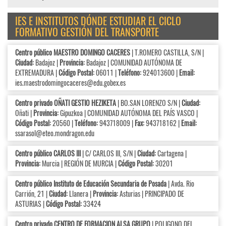
IES E INSTITUTOS DÓNDE ESTUDIAR EL CICLO
FORMATIVO GESTIÓN DEL TRANSPORTE
Centro público MAESTRO DOMINGO CACERES
| T.ROMERO CASTILLA, S/N |
Ciudad:
Badajoz |
Provincia:
Badajoz | COMUNIDAD AUTÓNOMA DE
EXTREMADURA |
Código Postal:
06011 |
Teléfono:
924013600 |
Email:
ies.maestrodomingocaceres@edu.gobex.es
Centro privado OÑATI GESTIO HEZIKETA
| BO.SAN LORENZO S/N |
Ciudad:
Oñati |
Provincia:
Gipuzkoa | COMUNIDAD AUTÓNOMA DEL PAÍS VASCO |
Código Postal:
20560 |
Teléfono:
943718009 |
Fax:
943718162 |
Email:
ssarasol@eteo.mondragon.edu
Centro público CARLOS III
| C/ CARLOS III, S/N |
Ciudad:
Cartagena |
Provincia:
Murcia | REGIÓN DE MURCIA |
Código Postal:
30201
Centro público Instituto de Educación Secundaria de Posada
| Avda. Rio
Carrión, 21 |
Ciudad:
Llanera |
Provincia:
Asturias | PRINCIPADO DE
ASTURIAS |
Código Postal:
33424
Centro privado CENTRO DE FORMACION ALSA GRUPO
| POLIGONO DEL