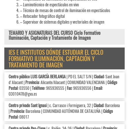
– Luminotécnico de espectáculos en vivo
– Técnico de mesas de control de iluminación en espectáculos
– Retocador fotográfico digital
– Supervisor de sistemas digitales y vectoriales de imagen
TEMARIO Y ASIGNATURAS DEL CURSO Ciclo Formativo
Iluminación, Captación y Tratamiento de Imagen
IES E INSTITUTOS DÓNDE ESTUDIAR EL CICLO
FORMATIVO ILUMINACIÓN, CAPTACIÓN Y
TRATAMIENTO DE IMAGEN
Centro público LUIS GARCÍA BERLANGA
| PD EL SALT S/N |
Ciudad:
Sant Joan
d'Alacant |
Provincia:
Alicante/Alacant | COMUNIDAD VALENCIANA |
Código
Postal:
03550 |
Teléfono:
965936555 |
Fax:
965936556 |
Email:
03010478@gva.es
Centro privado Sant Ignasi
| c. Carrasco i Formiguera, 32 |
Ciudad:
Barcelona
|
Provincia:
Barcelona | COMUNIDAD AUTÓNOMA DE CATALUÑA |
Código
Postal:
08017
Centro privado Ites-Ciape
| c. Bailèn, 34-36 |
Ciudad:
Barcelona |
Provincia: