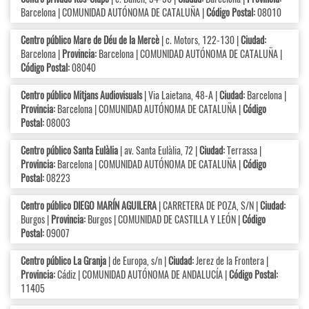
Barcelona | COMUNIDAD AUTÓNOMA DE CATALUÑA |
Código Postal:
08010
Centro público Mare de Déu de la Mercè
| c. Motors, 122-130 |
Ciudad:
Barcelona |
Provincia:
Barcelona | COMUNIDAD AUTÓNOMA DE CATALUÑA |
Código Postal:
08040
Centro público Mitjans Audiovisuals
| Via Laietana, 48-A |
Ciudad:
Barcelona |
Provincia:
Barcelona | COMUNIDAD AUTÓNOMA DE CATALUÑA |
Código
Postal:
08003
Centro público Santa Eulàlia
| av. Santa Eulàlia, 72 |
Ciudad:
Terrassa |
Provincia:
Barcelona | COMUNIDAD AUTÓNOMA DE CATALUÑA |
Código
Postal:
08223
Centro público DIEGO MARÍN AGUILERA
| CARRETERA DE POZA, S/N |
Ciudad:
Burgos |
Provincia:
Burgos | COMUNIDAD DE CASTILLA Y LEÓN |
Código
Postal:
09007
Centro público La Granja
| de Europa, s/n |
Ciudad:
Jerez de la Frontera |
Provincia:
Cádiz | COMUNIDAD AUTÓNOMA DE ANDALUCÍA |
Código Postal:
11405