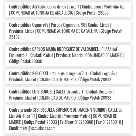
Centro público Auringis
| Cerro de los Lirios, 1 |
Ciudad:
Jaén |
Provincia:
Jaén
| COMUNIDAD AUTÓNOMA DE ANDALUCÍA |
Código Postal:
23005
Centro público Caparrella
| Partida Caparrella, 98 |
Ciudad:
Lleida |
Provincia:
Lleida | COMUNIDAD AUTÓNOMA DE CATALUÑA |
Código Postal:
25192
Centro público CARLOS MARIA RODRIGUEZ DE VALCARCEL
| PLAZA del
Encuentro 4 |
Ciudad:
Madrid |
Provincia:
Madrid | COMUNIDAD DE MADRID |
Código Postal:
28030
Centro público SIGLO XXI
| CALLE de la Ingeniería 1 |
Ciudad:
Leganés |
Provincia:
Madrid | COMUNIDAD DE MADRID |
Código Postal:
28918
Centro público LUIS BUÑUEL
| CALLE Orquídea 1 |
Ciudad:
Móstoles |
Provincia:
Madrid | COMUNIDAD DE MADRID |
Código Postal:
28933
Centro privado CES, ESCUELA SUPERIOR DE IMAGEN Y SONIDO
| CALLE de
Mar Adriático 11 |
Ciudad:
Madrid |
Provincia:
Madrid | COMUNIDAD DE
MADRID |
Código Postal:
28033 |
Teléfono:
917250000 |
Fax:
917269910 |
Email:
mam@escuelaces.com