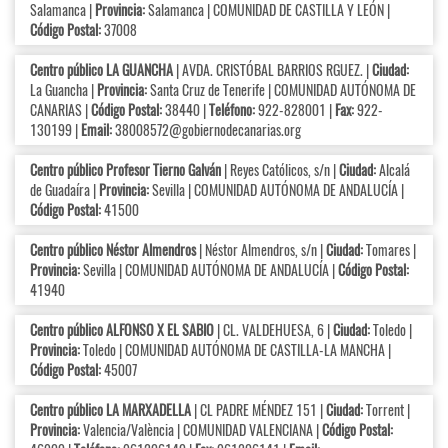
Salamanca |
Provincia:
Salamanca | COMUNIDAD DE CASTILLA Y LEÓN |
Código Postal:
37008
Centro público LA GUANCHA
| AVDA. CRISTÓBAL BARRIOS RGUEZ. |
Ciudad:
La Guancha |
Provincia:
Santa Cruz de Tenerife | COMUNIDAD AUTÓNOMA DE
CANARIAS |
Código Postal:
38440 |
Teléfono:
922-828001 |
Fax:
922-
130199 |
Email:
38008572@gobiernodecanarias.org
Centro público Profesor Tierno Galván
| Reyes Católicos, s/n |
Ciudad:
Alcalá
de Guadaíra |
Provincia:
Sevilla | COMUNIDAD AUTÓNOMA DE ANDALUCÍA |
Código Postal:
41500
Centro público Néstor Almendros
| Néstor Almendros, s/n |
Ciudad:
Tomares |
Provincia:
Sevilla | COMUNIDAD AUTÓNOMA DE ANDALUCÍA |
Código Postal:
41940
Centro público ALFONSO X EL SABIO
| CL. VALDEHUESA, 6 |
Ciudad:
Toledo |
Provincia:
Toledo | COMUNIDAD AUTÓNOMA DE CASTILLA-LA MANCHA |
Código Postal:
45007
Centro público LA MARXADELLA
| CL PADRE MÉNDEZ 151 |
Ciudad:
Torrent |
Provincia:
Valencia/València | COMUNIDAD VALENCIANA |
Código Postal: