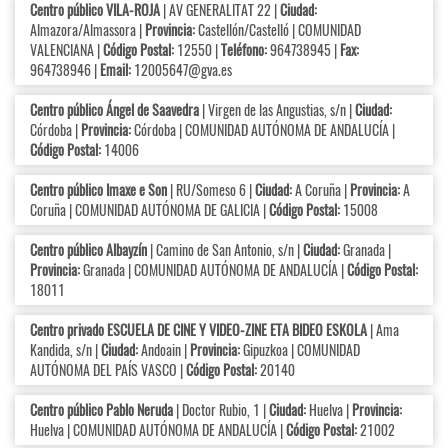
Centro público VILA-ROJA
| AV GENERALITAT 22 |
Ciudad:
Almazora/Almassora |
Provincia:
Castellón/Castelló | COMUNIDAD
VALENCIANA |
Código Postal:
12550 |
Teléfono:
964738945 |
Fax:
964738946 |
Email:
12005647@gva.es
Centro público Ángel de Saavedra
| Virgen de las Angustias, s/n |
Ciudad:
Córdoba |
Provincia:
Córdoba | COMUNIDAD AUTÓNOMA DE ANDALUCÍA |
Código Postal:
14006
Centro público Imaxe e Son
| RU/Someso 6 |
Ciudad:
A Coruña |
Provincia:
A
Coruña | COMUNIDAD AUTÓNOMA DE GALICIA |
Código Postal:
15008
Centro público Albayzín
| Camino de San Antonio, s/n |
Ciudad:
Granada |
Provincia:
Granada | COMUNIDAD AUTÓNOMA DE ANDALUCÍA |
Código Postal:
18011
Centro privado ESCUELA DE CINE Y VIDEO-ZINE ETA BIDEO ESKOLA
| Ama
Kandida, s/n |
Ciudad:
Andoain |
Provincia:
Gipuzkoa | COMUNIDAD
AUTÓNOMA DEL PAÍS VASCO |
Código Postal:
20140
Centro público Pablo Neruda
| Doctor Rubio, 1 |
Ciudad:
Huelva |
Provincia:
Huelva | COMUNIDAD AUTÓNOMA DE ANDALUCÍA |
Código Postal:
21002