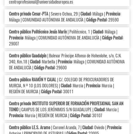
centroprofesional@universidadeuropea.es
Centro privado Cesur-PTA
| Severo Ochoa, 29 |
Ciudad:
Málaga |
Provincia:
Málaga | COMUNIDAD AUTÓNOMA DE ANDALUCÍA |
Código Postal:
29590
Centro público Politécnico Jesús Marín
| Politécnico, 1 |
Ciudad:
Málaga |
Provincia:
Málaga | COMUNIDAD AUTÓNOMA DE ANDALUCÍA |
Código Postal:
29007
Centro público Guadalpín
| Bulevar Príncipe Alfonso de Hohenlohe, s/n. C.N.
340, Km.18 |
Ciudad:
Marbella |
Provincia:
Málaga | COMUNIDAD AUTÓNOMA
DE ANDALUCÍA |
Código Postal:
29600
Centro público RAMÓN Y CAJAL
| C/. COLEGIO DE PROCURADORES DE
MURCIA, N º 10 (LOS DOLORES) |
Ciudad:
Murcia |
Provincia:
Murcia |
REGIÓN DE MURCIA |
Código Postal:
30011
Centro privado INSTITUTO SUPERIOR DE FORMACIÓN PROFESIONAL SAN AN
TONIO
| CAMPUS DE LOS JERÓNIMOS S/N GUADALUPE |
Ciudad:
Murcia |
Provincia:
Murcia | REGIÓN DE MURCIA |
Código Postal:
30107
Centro público I.E.S. Aramo
| Coronel Aranda, 7 |
Ciudad:
Oviedo |
Provincia:
Asturias | PRINCIPADO DE ASTURIAS |
Código Postal:
33005