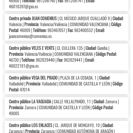
46900 |
Teléfono:
961206140 |
Fax:
961206141 |
Email:
46016397@gva.es
Centro privado JUAN COMENIUS
| CL MÚSICO JARQUE CUALLADÓ 9 |
Ciudad:
Valencia |
Provincia:
Valencia/València | COMUNIDAD VALENCIANA |
Código
Postal:
46009 |
Teléfono:
963467057 |
Fax:
963400552 |
Email:
juancomenius@comenius.es
Centro público VELES E VENTS
| CL CULLERA 135 |
Ciudad:
Gandia |
Provincia:
Valencia/València | COMUNIDAD VALENCIANA |
Código Postal:
46730 |
Teléfono:
962829440 |
Fax:
962829441 |
Email:
46022181@gva.es
Centro público VEGA DEL PRADO
| PLAZA DE LA CEBADA, 1 |
Ciudad:
Valladolid |
Provincia:
Valladolid | COMUNIDAD DE CASTILLA Y LEÓN |
Código
Postal:
47014
Centro público LA VAGUADA
| CALLE VILLALPANDO, 11 |
Ciudad:
Zamora |
Provincia:
Zamora | COMUNIDAD DE CASTILLA Y LEÓN |
Código Postal:
49005
Centro público LOS ENLACES
| CL. JARQUE DE MONCAYO, 10 |
Ciudad:
Zaragoza |
Provincia:
Zaragoza | COMUNIDAD AUTÓNOMA DE ARAGÓN |