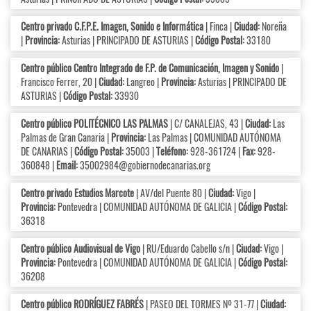
Centro privado C.F.P.E. Imagen, Sonido e Informática
| Finca |
Ciudad:
Noreña
|
Provincia:
Asturias | PRINCIPADO DE ASTURIAS |
Código Postal:
33180
Centro público Centro Integrado de F.P. de Comunicación, Imagen y Sonido
|
Francisco Ferrer, 20 |
Ciudad:
Langreo |
Provincia:
Asturias | PRINCIPADO DE
ASTURIAS |
Código Postal:
33930
Centro público POLITÉCNICO LAS PALMAS
| C/ CANALEJAS, 43 |
Ciudad:
Las
Palmas de Gran Canaria |
Provincia:
Las Palmas | COMUNIDAD AUTÓNOMA
DE CANARIAS |
Código Postal:
35003 |
Teléfono:
928-361724 |
Fax:
928-
360848 |
Email:
35002984@gobiernodecanarias.org
Centro privado Estudios Marcote
| AV/del Puente 80 |
Ciudad:
Vigo |
Provincia:
Pontevedra | COMUNIDAD AUTÓNOMA DE GALICIA |
Código Postal:
36318
Centro público Audiovisual de Vigo
| RU/Eduardo Cabello s/n |
Ciudad:
Vigo |
Provincia:
Pontevedra | COMUNIDAD AUTÓNOMA DE GALICIA |
Código Postal:
36208
Centro público RODRÍGUEZ FABRÉS
| PASEO DEL TORMES Nº 31-77 |
Ciudad: