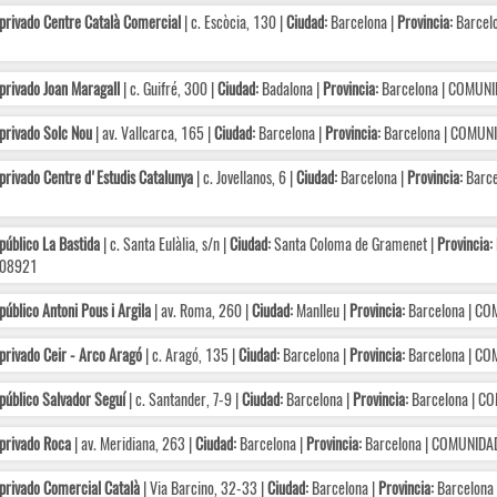
privado Centre Català Comercial
| c. Escòcia, 130 |
Ciudad:
Barcelona |
Provincia:
Barcel
privado Joan Maragall
| c. Guifré, 300 |
Ciudad:
Badalona |
Provincia:
Barcelona | COMUN
privado Solc Nou
| av. Vallcarca, 165 |
Ciudad:
Barcelona |
Provincia:
Barcelona | COMUN
privado Centre d'Estudis Catalunya
| c. Jovellanos, 6 |
Ciudad:
Barcelona |
Provincia:
Barce
público La Bastida
| c. Santa Eulàlia, s/n |
Ciudad:
Santa Coloma de Gramenet |
Provincia:
08921
público Antoni Pous i Argila
| av. Roma, 260 |
Ciudad:
Manlleu |
Provincia:
Barcelona | C
privado Ceir - Arco Aragó
| c. Aragó, 135 |
Ciudad:
Barcelona |
Provincia:
Barcelona | C
público Salvador Seguí
| c. Santander, 7-9 |
Ciudad:
Barcelona |
Provincia:
Barcelona | C
privado Roca
| av. Meridiana, 263 |
Ciudad:
Barcelona |
Provincia:
Barcelona | COMUNID
privado Comercial Català
| Via Barcino, 32-33 |
Ciudad:
Barcelona |
Provincia:
Barcelona