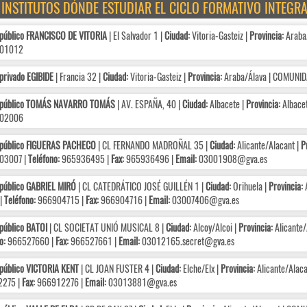
E INSTITUTOS DÓNDE ESTUDIAR EL CICLO FORMATIVO INTEGR
 público FRANCISCO DE VITORIA
| El Salvador 1 |
Ciudad:
Vitoria-Gasteiz |
Provincia:
Araba
01012
privado EGIBIDE
| Francia 32 |
Ciudad:
Vitoria-Gasteiz |
Provincia:
Araba/Álava | COMUNI
 público TOMÁS NAVARRO TOMÁS
| AV. ESPAÑA, 40 |
Ciudad:
Albacete |
Provincia:
Albace
02006
 público FIGUERAS PACHECO
| CL FERNANDO MADROÑAL 35 |
Ciudad:
Alicante/Alacant |
P
03007 |
Teléfono:
965936495 |
Fax:
965936496 |
Email:
03001908@gva.es
 público GABRIEL MIRÓ
| CL CATEDRÁTICO JOSÉ GUILLÉN 1 |
Ciudad:
Orihuela |
Provincia:
A
|
Teléfono:
966904715 |
Fax:
966904716 |
Email:
03007406@gva.es
público BATOI
| CL SOCIETAT UNIÓ MUSICAL 8 |
Ciudad:
Alcoy/Alcoi |
Provincia:
Alicante
o:
966527660 |
Fax:
966527661 |
Email:
03012165.secret@gva.es
público VICTORIA KENT
| CL JOAN FUSTER 4 |
Ciudad:
Elche/Elx |
Provincia:
Alicante/Alac
275 |
Fax:
966912276 |
Email:
03013881@gva.es