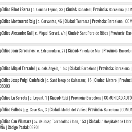
público Ribot i Serra
| c. Concha Espina, 33 |
Ciudad:
Sabadell |
Provincia:
Barcelona | C
público Montserrat Roig
| c. Cervantes, 46 |
Ciudad:
Terrassa |
Provincia:
Barcelona | C
público Alexandre Galí
| c. Miquel Servet, s/n |
Ciudad:
Sant Pere de Ribes |
Provincia:
Bar
público Joan Coromines
| c. Extremadura, 27 |
Ciudad:
Pineda de Mar |
Provincia:
Barcelo
público Miquel Tarradell
| c. dels Àngels, 1 bis |
Ciudad:
Barcelona |
Provincia:
Barcelona 
público Josep Puig i Cadafalch
| c. Sant Josep de Calassanç, 16 |
Ciudad:
Mataró |
Provinci
08303
público La Serreta
| c. Lepant, 1 |
Ciudad:
Rubí |
Provincia:
Barcelona | COMUNIDAD AUT
público Gallecs
| pg. Cesc Bas, 3 |
Ciudad:
Mollet del Vallès |
Provincia:
Barcelona | COMU
público Can Vilumara
| av. de Josep Tarradellas i Joan, 153 |
Ciudad:
L'Hospitalet de Llobr
ÑA |
Código Postal:
08901