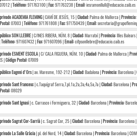
07012 |
Teléfono:
971763100 |
Fax:
971763238 |
Email:
iesramonllull@educacio.caib.es
 privado ACADEMIA FLEMING
| CAMÍ DE JESÚS, 15 |
Ciudad:
Palma de Mallorca |
Provincia:
Postal:
07003 |
Teléfono:
971761808 |
Fax:
971750439 |
Email:
secretaria@grupoflemin
 público SON LLEBRE
| C/INES RIBERA, NÚM. 8 |
Ciudad:
Marratxí |
Provincia:
Illes Balear
|
Teléfono:
971607432 |
Fax:
971607096 |
Email:
cifpsonllebre@educacio.caib.es
 privado ESMENT ESCOLA
| C/ CALA FIGUERA, NÚM. 10 |
Ciudad:
Palma de Mallorca |
Provi
S |
Código Postal:
07009
público Eugeni d'Ors
| av. Maresme, 192-212 |
Ciudad:
Badalona |
Provincia:
Barcelona 
privado Sant Francesc
| c.Taquígraf Serra,7.pl.1a,2a,3a,4a,5a,7a |
Ciudad:
Barcelona |
Pro
Postal:
08029
privado Sant Ignasi
| c. Carrasco i Formiguera, 32 |
Ciudad:
Barcelona |
Provincia:
Barcel
privado Sagrat Cor-Sarrià
| c. Sagrat Cor, 25 |
Ciudad:
Barcelona |
Provincia:
Barcelona 
privado La Salle Gràcia
| pl. del Nord, 14 |
Ciudad:
Barcelona |
Provincia:
Barcelona | CO