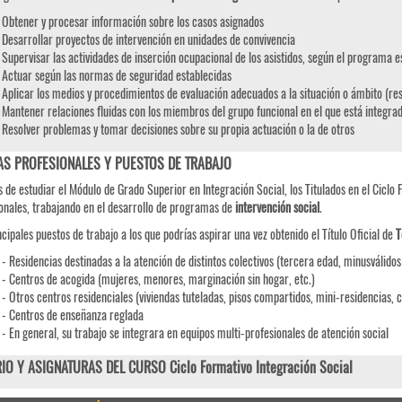
Obtener y procesar información sobre los casos asignados
Desarrollar proyectos de intervención en unidades de convivencia
Supervisar las actividades de inserción ocupacional de los asistidos, según el programa e
Actuar según las normas de seguridad establecidas
Aplicar los medios y procedimientos de evaluación adecuados a la situación o ámbito (res
Mantener relaciones fluidas con los miembros del grupo funcional en el que está integra
Resolver problemas y tomar decisiones sobre su propia actuación o la de otros
AS PROFESIONALES Y PUESTOS DE TRABAJO
 de estudiar el Módulo de Grado Superior en Integración Social, los Titulados en el Ciclo 
onales, trabajando en el desarrollo de programas de
intervención social
.
ncipales puestos de trabajo a los que podrías aspirar una vez obtenido el Título Oficial de
T
- Residencias destinadas a la atención de distintos colectivos (tercera edad, minusválidos
- Centros de acogida (mujeres, menores, marginación sin hogar, etc.)
- Otros centros residenciales (viviendas tuteladas, pisos compartidos, mini-residencias, 
- Centros de enseñanza reglada
- En general, su trabajo se integrara en equipos multi-profesionales de atención social
IO Y ASIGNATURAS DEL CURSO Ciclo Formativo Integración Social