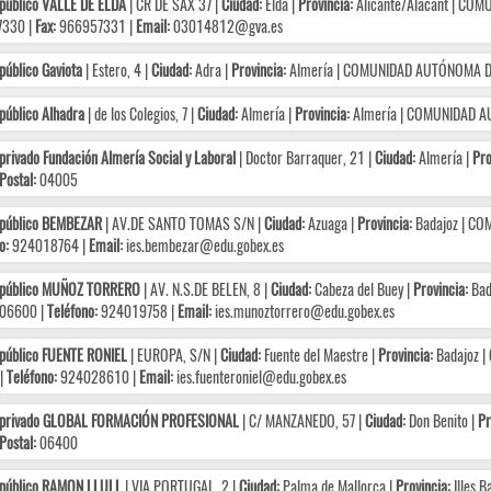
público VALLE DE ELDA
| CR DE SAX 37 |
Ciudad:
Elda |
Provincia:
Alicante/Alacant | COM
330 |
Fax:
966957331 |
Email:
03014812@gva.es
público Gaviota
| Estero, 4 |
Ciudad:
Adra |
Provincia:
Almería | COMUNIDAD AUTÓNOMA D
público Alhadra
| de los Colegios, 7 |
Ciudad:
Almería |
Provincia:
Almería | COMUNIDAD A
privado Fundación Almería Social y Laboral
| Doctor Barraquer, 21 |
Ciudad:
Almería |
Pro
Postal:
04005
 público BEMBEZAR
| AV.DE SANTO TOMAS S/N |
Ciudad:
Azuaga |
Provincia:
Badajoz | C
o:
924018764 |
Email:
ies.bembezar@edu.gobex.es
 público MUÑOZ TORRERO
| AV. N.S.DE BELEN, 8 |
Ciudad:
Cabeza del Buey |
Provincia:
Bad
06600 |
Teléfono:
924019758 |
Email:
ies.munoztorrero@edu.gobex.es
público FUENTE RONIEL
| EUROPA, S/N |
Ciudad:
Fuente del Maestre |
Provincia:
Badajoz 
|
Teléfono:
924028610 |
Email:
ies.fuenteroniel@edu.gobex.es
 privado GLOBAL FORMACIÓN PROFESIONAL
| C/ MANZANEDO, 57 |
Ciudad:
Don Benito |
Pr
Postal:
06400
 público RAMON LLULL
| VIA PORTUGAL, 2 |
Ciudad:
Palma de Mallorca |
Provincia:
Illes 