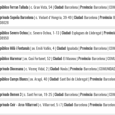
público Ferran Tallada
| c. Gran Vista, 54 |
Ciudad:
Barcelona |
Provincia:
Barcelona | C
privado Sopeña Barcelona
| c. Violant d'Hongria, 39-49 |
Ciudad:
Barcelona |
Provincia:
B
08028
público Severo Ochoa
| c. Severo Ochoa, 1-13 |
Ciudad:
Esplugues de Llobregat |
Provinci
08950
público Milà i Fontanals
| av. Emili Vallès, 4 |
Ciudad:
Igualada |
Provincia:
Barcelona | C
 público Maremar
| av. Cusí Fortunet, 52 |
Ciudad:
El Masnou |
Provincia:
Barcelona | COM
privado Diocesana
| c. Vicenç Vidal, 2 |
Ciudad:
Navàs |
Provincia:
Barcelona | COMUNIDA
público Camps Blancs
| av. Aragó, 40 |
Ciudad:
Sant Boi de Llobregat |
Provincia:
Barcelo
 privado Bemen 3
| c. Sant Ferran, 19-25 |
Ciudad:
Barcelona |
Provincia:
Barcelona | C
privado Ceir - Arco Villarroel
| c. Villarroel, 5 i 7 |
Ciudad:
Barcelona |
Provincia:
Barcelon