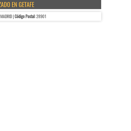
ZADO EN GETAFE
 MADRID |
Código Postal:
28901