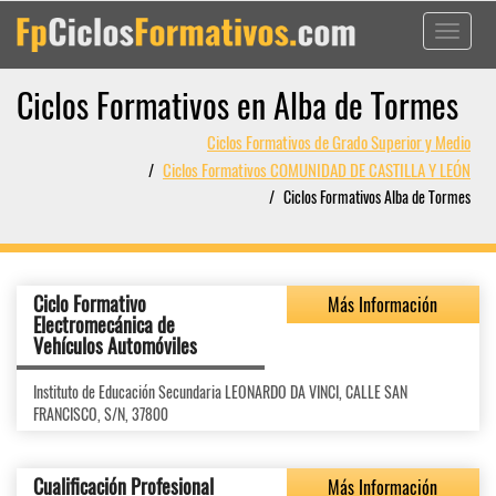
Toggle
navigati
Ciclos Formativos en Alba de Tormes
Ciclos Formativos de Grado Superior y Medio
Ciclos Formativos COMUNIDAD DE CASTILLA Y LEÓN
Ciclos Formativos Alba de Tormes
Ciclo Formativo
Más Información
Electromecánica de
Vehículos Automóviles
Instituto de Educación Secundaria LEONARDO DA VINCI, CALLE SAN
FRANCISCO, S/N, 37800
Cualificación Profesional
Más Información