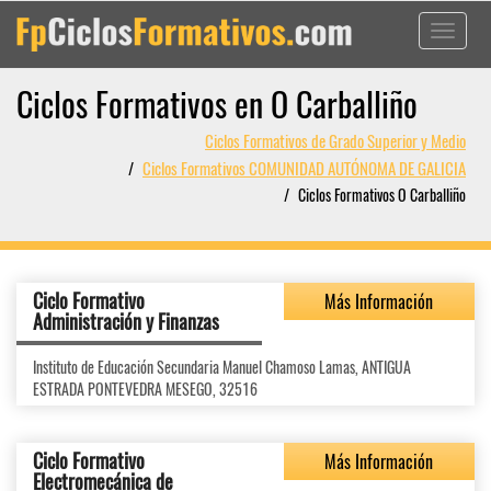
Toggle
navigati
Ciclos Formativos en O Carballiño
Ciclos Formativos de Grado Superior y Medio
Ciclos Formativos COMUNIDAD AUTÓNOMA DE GALICIA
Ciclos Formativos O Carballiño
Ciclo Formativo
Más Información
Administración y Finanzas
Instituto de Educación Secundaria Manuel Chamoso Lamas, ANTIGUA
ESTRADA PONTEVEDRA MESEGO, 32516
Ciclo Formativo
Más Información
Electromecánica de