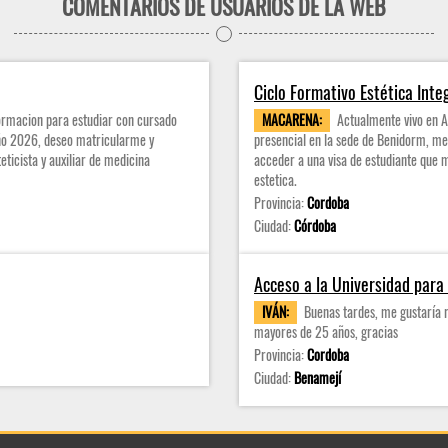
COMENTARIOS DE USUARIOS DE LA WEB
Ciclo Formativo Estética Inte
formacion para estudiar con cursado
MACARENA:
Actualmente vivo en A
año 2026, deseo matricularme y
presencial en la sede de Benidorm, m
ticista y auxiliar de medicina
acceder a una visa de estudiante que m
estetica.
Provincia:
Cordoba
Ciudad:
Córdoba
Acceso a la Universidad par
IVÁN:
Buenas tardes, me gustaría r
mayores de 25 años, gracias
Provincia:
Cordoba
Ciudad:
Benamejí