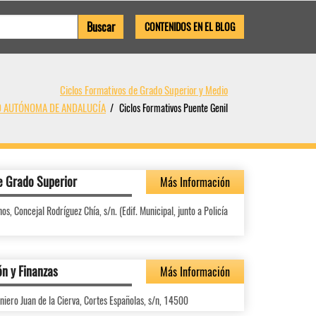
CONTENIDOS EN EL BLOG
Ciclos Formativos de Grado Superior y Medio
AD AUTÓNOMA DE ANDALUCÍA
Ciclos Formativos Puente Genil
e Grado Superior
Más Información
s, Concejal Rodríguez Chía, s/n. (Edif. Municipal, junto a Policía
ón y Finanzas
Más Información
niero Juan de la Cierva, Cortes Españolas, s/n, 14500