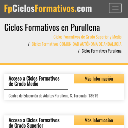
Toggle
navigati
Ciclos Formativos en Purullena
Ciclos Formativos de Grado Superior y Medio
Ciclos Formativos COMUNIDAD AUTÓNOMA DE ANDALUCÍA
Ciclos Formativos Purullena
Acceso a Ciclos Formativos
Más Información
de Grado Medio
Centro de Educación de Adultos Purullena, S. Torcuato, 18519
Acceso a Ciclos Formativos
Más Información
de Grado Superior