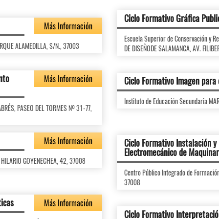
Ciclo Formativo Gráfica Publi
Más Información
Escuela Superior de Conservación y 
PARQUE ALAMEDILLA, S/N., 37003
DE DISEÑODE SALAMANCA, AV. FILIBE
nto
Más Información
Ciclo Formativo Imagen para 
Instituto de Educación Secundaria M
 FABRÉS, PASEO DEL TORMES Nº 31-77,
Más Información
Ciclo Formativo Instalación 
Electromecánico de Maquinar
DA HILARIO GOYENECHEA, 42, 37008
Centro Público Integrado de Formaci
37008
ticas
Más Información
Ciclo Formativo Interpretaci