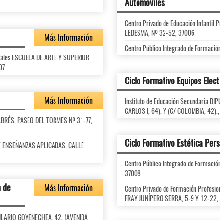
Automóviles
Centro Privado de Educación Infanti
LEDESMA, Nº 32-52, 37006
Más Información
Centro Público Integrado de Formaci
turales ESCUELA DE ARTE Y SUPERIOR
07
Ciclo Formativo Equipos Elec
Más Información
Instituto de Educación Secundaria 
CARLOS I, 64). Y (C/ COLOMBIA, 42).
 FABRÉS, PASEO DEL TORMES Nº 31-77,
Ciclo Formativo Estética Per
 DE ENSEÑANZAS APLICADAS, CALLE
Centro Público Integrado de Formaci
37008
n de
Más Información
Centro Privado de Formación Profesi
FRAY JUNÍPERO SERRA, 5-9 Y 12-22,
 HILARIO GOYENECHEA, 42. (AVENIDA