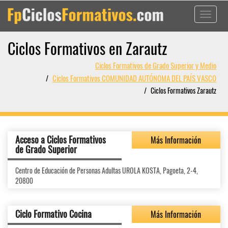
Toggle
navigati
Ciclos Formativos en Zarautz
Ciclos Formativos de Grado Superior y Medio
Ciclos Formativos COMUNIDAD AUTÓNOMA DEL PAÍS VASCO
Ciclos Formativos Zarautz
Acceso a Ciclos Formativos
Más Información
de Grado Superior
Centro de Educación de Personas Adultas UROLA KOSTA, Pagoeta, 2-4,
20800
Ciclo Formativo Cocina
Más Información