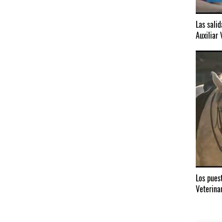
Las salid
Auxiliar 
Los puest
Veterinar