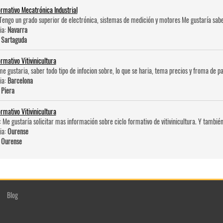
ormativo Mecatrónica Industrial
 Tengo un grado superior de electrónica, sistemas de medición y motores Me gustaría sabe
ia:
Navarra
:
Sartaguda
ormativo Vitivinicultura
me gustaria, saber todo tipo de infocion sobre, lo que se haria, tema precios y froma de pa
ia:
Barcelona
:
Piera
ormativo Vitivinicultura
: Me gustaría solicitar mas información sobre ciclo formativo de vitivinicultura. Y también
ia:
Ourense
:
Ourense
Blog