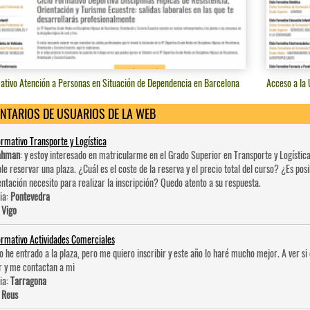
ativo Atención a Personas en Situación de Dependencia en Barcelona
Acceso a la
NTARIOS DE USUARIOS DE LA WEB
ormativo Transporte y Logística
ahman
: y estoy interesado en matricularme en el Grado Superior en Transporte y Logística
ble reservar una plaza. ¿Cuál es el coste de la reserva y el precio total del curso? ¿Es po
tación necesito para realizar la inscripción? Quedo atento a su respuesta.
ia:
Pontevedra
:
Vigo
ormativo Actividades Comerciales
No he entrado a la plaza, pero me quiero inscribir y este año lo haré mucho mejor. A ver 
r y me contactan a mi
ia:
Tarragona
:
Reus