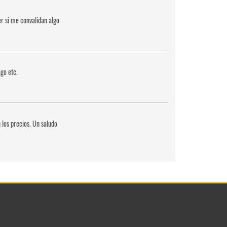
r si me convalidan algo
go etc.
 los precios. Un saludo