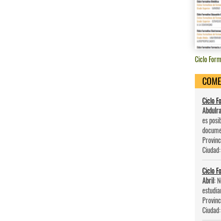
Ciclo Form
COME
Ciclo F
Abdulr
es posi
documen
Provinc
Ciudad
Ciclo F
Abril
: 
estudia
Provinc
Ciudad