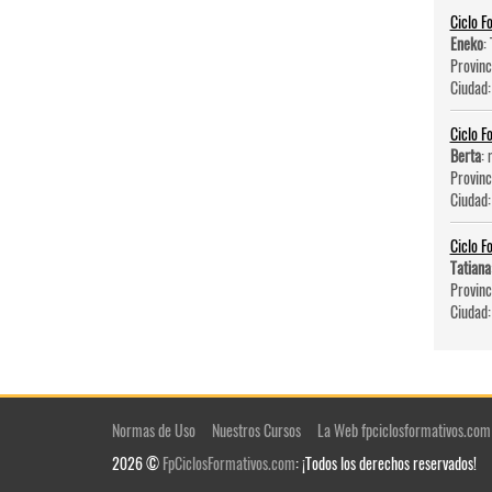
Ciclo F
Eneko
:
Provinc
Ciudad
Ciclo F
Berta
: 
Provinc
Ciudad
Ciclo F
Tatiana
Provinc
Ciudad
Normas de Uso
Nuestros Cursos
La Web fpciclosformativos.com
2026 ©
FpCiclosFormativos.com
: ¡Todos los derechos reservados!