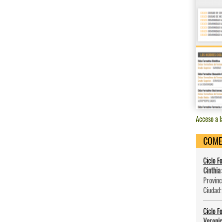
Acceso a l
COME
Ciclo F
Cinthia
Provinc
Ciudad
Ciclo F
Veroni