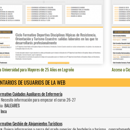
a Universidad para Mayores de 25 Años en Logroño
Acceso a Ci
NTARIOS DE USUARIOS DE LA WEB
ormativo Cuidados Auxiliares de Enfermería
: Necesito información para empezar el curso 26-27
ia:
BALEARES
:
Inca
ormativo Gestión de Alojamientos Turísticos
ca
: Quiero informacion a cerca del grado superior de hosteleri­a y turismo , concretament