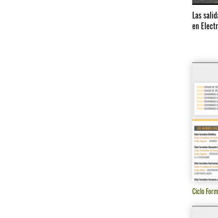
Las sali
en Elect
Ciclo Form