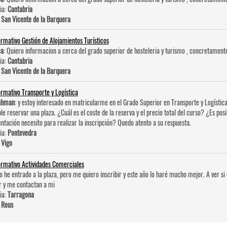
ia:
Cantabria
:
San Vicente de la Barquera
ormativo Gestión de Alojamientos Turísticos
ca
: Quiero informacion a cerca del grado superior de hosteleri­a y turismo , concretament
ia:
Cantabria
:
San Vicente de la Barquera
ormativo Transporte y Logística
ahman
: y estoy interesado en matricularme en el Grado Superior en Transporte y Logística
ble reservar una plaza. ¿Cuál es el coste de la reserva y el precio total del curso? ¿Es po
tación necesito para realizar la inscripción? Quedo atento a su respuesta.
ia:
Pontevedra
:
Vigo
ormativo Actividades Comerciales
No he entrado a la plaza, pero me quiero inscribir y este año lo haré mucho mejor. A ver 
r y me contactan a mi
ia:
Tarragona
:
Reus