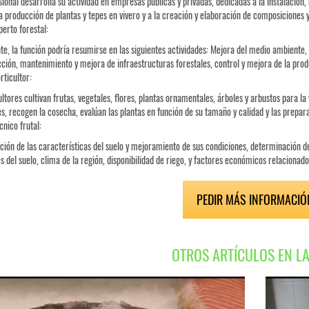
sional desarrolla su actividad en empresas públicas y privadas, dedicadas a la instalación,
la producción de plantas y tepes en vivero y a la creación y elaboración de composiciones 
perto forestal:
e, la función podría resumirse en las siguientes actividades: Mejora del medio ambiente, bi
ción, mantenimiento y mejora de infraestructuras forestales, control y mejora de la prod
rticultor:
ultores cultivan frutas, vegetales, flores, plantas ornamentales, árboles y arbustos para la
tes, recogen la cosecha, evalúan las plantas en función de su tamaño y calidad y las prepara
cnico frutal:
ión de las características del suelo y mejoramiento de sus condiciones, determinación de
s del suelo, clima de la región, disponibilidad de riego, y factores económicos relacionado
PEDIR MÁS INFORMACIÓ
OTROS ARTÍCULOS EN L