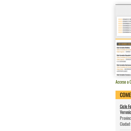
Acceso a C
COME
Ciclo F
Veroni
Provinc
Ciudad