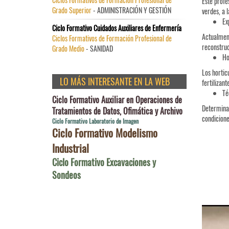
Este profe
Grado Superior
- ADMINISTRACIÓN Y GESTIÓN
verdes, a 
Ex
Ciclo Formativo Cuidados Auxiliares de Enfermería
Actualment
Ciclos Formativos de Formación Profesional de
reconstruc
Grado Medio
- SANIDAD
Ho
Los hortic
LO MÁS INTERESANTE EN LA WEB
fertilizan
Té
Ciclo Formativo Auxiliar en Operaciones de
Determinac
Tratamientos de Datos, Ofimática y Archivo
condicione
Ciclo Formativo Laboratorio de Imagen
Ciclo Formativo Modelismo
Industrial
Ciclo Formativo Excavaciones y
Sondeos