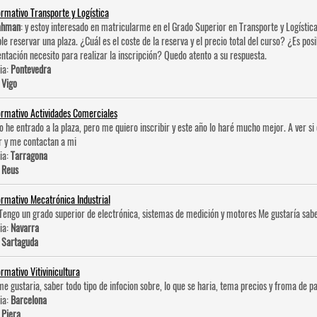
ormativo Transporte y Logística
ahman
: y estoy interesado en matricularme en el Grado Superior en Transporte y Logística
ble reservar una plaza. ¿Cuál es el coste de la reserva y el precio total del curso? ¿Es po
tación necesito para realizar la inscripción? Quedo atento a su respuesta.
ia:
Pontevedra
:
Vigo
ormativo Actividades Comerciales
No he entrado a la plaza, pero me quiero inscribir y este año lo haré mucho mejor. A ver 
r y me contactan a mi
ia:
Tarragona
:
Reus
ormativo Mecatrónica Industrial
 Tengo un grado superior de electrónica, sistemas de medición y motores Me gustaría sabe
ia:
Navarra
:
Sartaguda
ormativo Vitivinicultura
me gustaria, saber todo tipo de infocion sobre, lo que se haria, tema precios y froma de pa
ia:
Barcelona
:
Piera