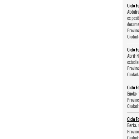
Ciclo F
Abdulr
es posi
documen
Provinc
Ciudad
Ciclo F
Abril
: 
estudia
Provinc
Ciudad
Ciclo F
Eneko
:
Provinc
Ciudad
Ciclo F
Berta
: 
Provinc
Ciudad