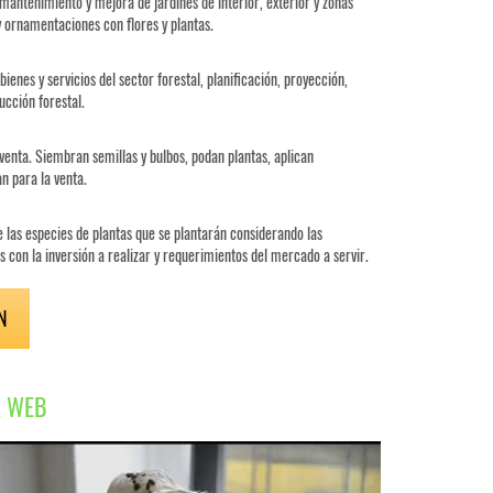
 mantenimiento y mejora de jardines de interior, exterior y zonas
y ornamentaciones con flores y plantas.
enes y servicios del sector forestal, planificación, proyección,
ucción forestal.
 venta. Siembran semillas y bulbos, podan plantas, aplican
n para la venta.
 las especies de plantas que se plantarán considerando las
s con la inversión a realizar y requerimientos del mercado a servir.
N
A WEB