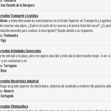
ia:
Cantabria
:
San Vicente de la Barquera
ormativo Transporte y Logística
ahman
: y estoy interesado en matricularme en el Grado Superior en Transporte y Logística
ble reservar una plaza. ¿Cuál es el coste de la reserva y el precio total del curso? ¿Es po
tación necesito para realizar la inscripción? Quedo atento a su respuesta.
ia:
Pontevedra
:
Vigo
ormativo Actividades Comerciales
No he entrado a la plaza, pero me quiero inscribir y este año lo haré mucho mejor. A ver 
r y me contactan a mi
ia:
Tarragona
:
Reus
ormativo Mecatrónica Industrial
 Tengo un grado superior de electrónica, sistemas de medición y motores Me gustaría sabe
ia:
Navarra
:
Sartaguda
ormativo Vitivinicultura