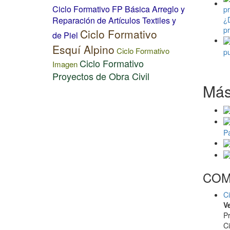
Ciclo Formativo FP Básica Arreglo y
Reparación de Artículos Textiles y
¿D
pr
Ciclo Formativo
de Piel
Esquí Alpino
Ciclo Formativo
pu
Ciclo Formativo
Imagen
Proyectos de Obra Civil
Más
P
COM
Ci
V
Pr
C