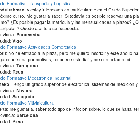
clo Formativo Transporte y Logística
bdulrahman
: y estoy interesado en matricularme en el Grado Superior
óximo curso. Me gustaría saber: Si todavía es posible reservar una plaza
rso? ¿Es posible pagar la matrícula y las mensualidades a plazos? ¿Q
scripción? Quedo atento a su respuesta.
ovincia:
Pontevedra
iudad:
Vigo
clo Formativo Actividades Comerciales
ril
: No he entrado a la plaza, pero me quiero inscribir y este año lo 
guna persona por motivos, no puede estudiar y me contactan a mi
ovincia:
Tarragona
iudad:
Reus
clo Formativo Mecatrónica Industrial
neko
: Tengo un grado superior de electrónica, sistemas de medición y
ovincia:
Navarra
iudad:
Sartaguda
clo Formativo Vitivinicultura
erta
: me gustaria, saber todo tipo de infocion sobre, lo que se haria, 
ovincia:
Barcelona
iudad:
Piera