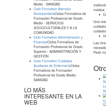
Medio
- SANIDAD
Instituc
Ciclo Formativo Atención
médica, 
Sociosanitaria
Ciclos Formativos de
Ce
Formación Profesional de Grado
Una resi
Medio
- SERVICIOS
cuidados
SOCIOCULTURALES Y A LA
cuidados
COMUNIDAD
Un
Ciclo Formativo Administración y
Finanzas
Ciclos Formativos de
Las Unid
Formación Profesional de Grado
necesida
Superior
- ADMINISTRACIÓN Y
Pedir m
GESTIÓN
Ciclo Formativo Cuidados
Otr
Auxiliares de Enfermería
Ciclos
Formativos de Formación
Profesional de Grado Medio
-
SANIDAD
La
LO MÁS
Sa
INTERESANTE EN LA
WEB
Cu