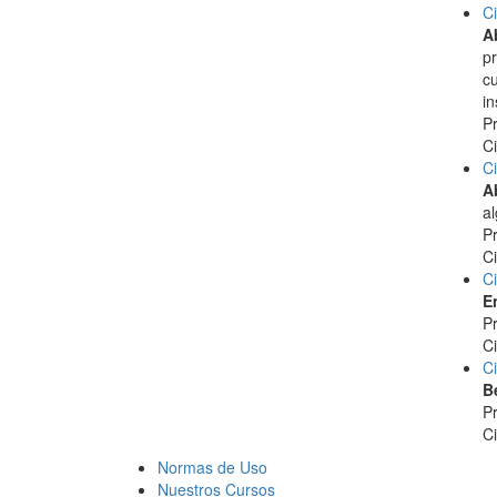
Ci
A
pr
cu
in
Pr
C
Ci
Ab
al
Pr
C
Ci
E
Pr
C
Ci
B
Pr
C
Normas de Uso
Nuestros Cursos