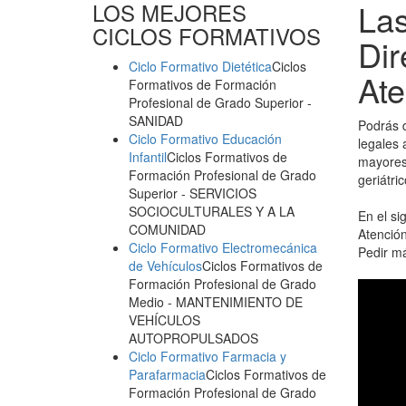
Las
LOS MEJORES
CICLOS FORMATIVOS
Dir
Ciclo Formativo Dietética
Ciclos
Ate
Formativos de Formación
Profesional de Grado Superior
-
SANIDAD
Podrás d
Ciclo Formativo Educación
legales 
Infantil
Ciclos Formativos de
mayores 
Formación Profesional de Grado
geriátri
Superior
- SERVICIOS
SOCIOCULTURALES Y A LA
En el si
COMUNIDAD
Atención
Ciclo Formativo Electromecánica
Pedir m
de Vehículos
Ciclos Formativos de
Formación Profesional de Grado
Medio
- MANTENIMIENTO DE
VEHÍCULOS
AUTOPROPULSADOS
Ciclo Formativo Farmacia y
Parafarmacia
Ciclos Formativos de
Formación Profesional de Grado