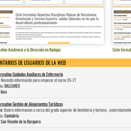
ativo Asistencia a la Dirección en Badajoz
Ciclo Format
NTARIOS DE USUARIOS DE LA WEB
ormativo Cuidados Auxiliares de Enfermería
: Necesito información para empezar el curso 26-27
ia:
BALEARES
:
Inca
ormativo Gestión de Alojamientos Turísticos
ca
: Quiero informacion a cerca del grado superior de hosteleri­a y turismo , concretament
ia:
Cantabria
:
San Vicente de la Barquera