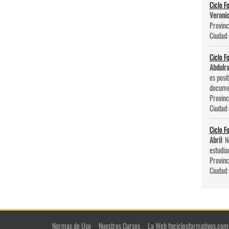
Ciclo F
Veroni
Provinc
Ciudad
Ciclo F
Abdulr
es posi
documen
Provinc
Ciudad
Ciclo F
Abril
: 
estudia
Provinc
Ciudad
Normas de Uso
Nuestros Cursos
La Web fpciclosformativos.com