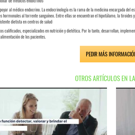
xiliar de médicos endocrinos:
poyar al médico endocrino. La endocrinología es la rama de la medicina encargada del estu
s hormonales al torrente sanguíneo. Entre ellas se encuentran el hipotálamo, la tiroides y
istente dietista en centros de salud:
os calificados, especializados en nutrición y dietética. Por lo tanto, desarrollan, impleme
 alimentación de los pacientes.
PEDIR MÁS INFORMACIÓ
OTROS ARTÍCULOS EN L