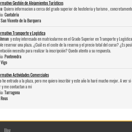
ormativo Gestión de Alojamientos Turísticos
ca
: Quiero informacion a cerca del grado superior de hosteleri­a y turismo , concretament
ia:
Cantabria
:
San Vicente de la Barquera
ormativo Transporte y Logística
ahman
: y estoy interesado en matricularme en el Grado Superior en Transporte y Logística
ble reservar una plaza. ¿Cuál es el coste de la reserva y el precio total del curso? ¿Es po
tación necesito para realizar la inscripción? Quedo atento a su respuesta.
ia:
Pontevedra
:
Vigo
ormativo Actividades Comerciales
No he entrado a la plaza, pero me quiero inscribir y este año lo haré mucho mejor. A ver 
r y me contactan a mi
ia:
Tarragona
:
Reus
Blog