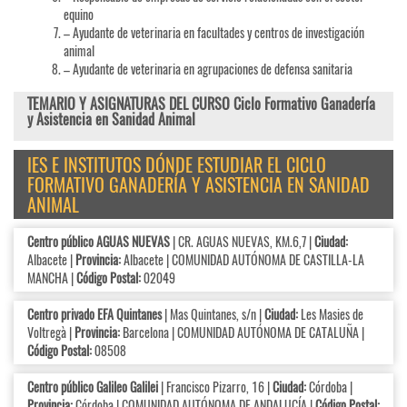
equino
– Ayudante de veterinaria en facultades y centros de investigación
animal
– Ayudante de veterinaria en agrupaciones de defensa sanitaria
TEMARIO Y ASIGNATURAS DEL CURSO Ciclo Formativo Ganadería
y Asistencia en Sanidad Animal
IES E INSTITUTOS DÓNDE ESTUDIAR EL CICLO
FORMATIVO GANADERÍA Y ASISTENCIA EN SANIDAD
ANIMAL
Centro público AGUAS NUEVAS
| CR. AGUAS NUEVAS, KM.6,7 |
Ciudad:
Albacete |
Provincia:
Albacete | COMUNIDAD AUTÓNOMA DE CASTILLA-LA
MANCHA |
Código Postal:
02049
Centro privado EFA Quintanes
| Mas Quintanes, s/n |
Ciudad:
Les Masies de
Voltregà |
Provincia:
Barcelona | COMUNIDAD AUTÓNOMA DE CATALUÑA |
Código Postal:
08508
Centro público Galileo Galilei
| Francisco Pizarro, 16 |
Ciudad:
Córdoba |
Provincia:
Córdoba | COMUNIDAD AUTÓNOMA DE ANDALUCÍA |
Código Postal: