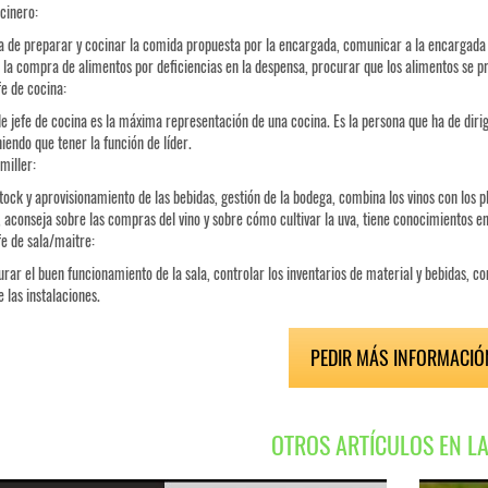
cinero:
 de preparar y cocinar la comida propuesta por la encargada, comunicar a la encargada 
la compra de alimentos por deficiencias en la despensa, procurar que los alimentos se pr
fe de cocina:
de jefe de cocina es la máxima representación de una cocina. Es la persona que ha de dirig
niendo que tener la función de líder.
miller:
stock y aprovisionamiento de las bebidas, gestión de la bodega, combina los vinos con los 
a, aconseja sobre las compras del vino y sobre cómo cultivar la uva, tiene conocimientos en
fe de sala/maitre:
rar el buen funcionamiento de la sala, controlar los inventarios de material y bebidas, co
 las instalaciones.
PEDIR MÁS INFORMACIÓ
OTROS ARTÍCULOS EN L