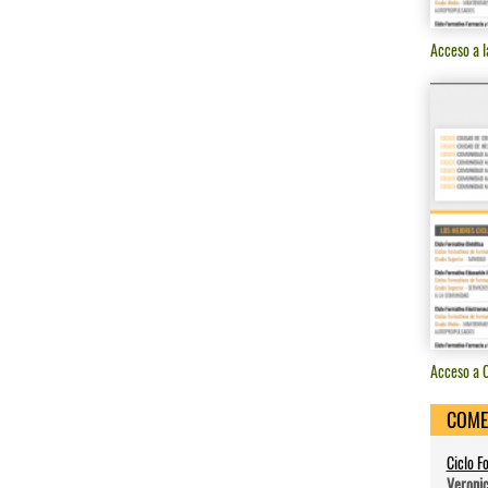
Acceso a l
Acceso a C
COME
Ciclo F
Veroni