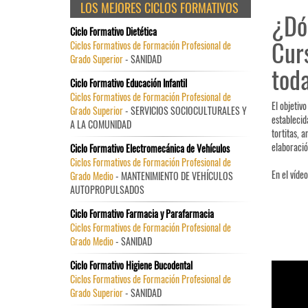
LOS MEJORES CICLOS FORMATIVOS
¿Dó
Ciclo Formativo Dietética
Cur
Ciclos Formativos de Formación Profesional de
Grado Superior
- SANIDAD
toda
Ciclo Formativo Educación Infantil
Ciclos Formativos de Formación Profesional de
El objetiv
Grado Superior
- SERVICIOS SOCIOCULTURALES Y
establecid
A LA COMUNIDAD
tortitas, 
elaboració
Ciclo Formativo Electromecánica de Vehículos
Ciclos Formativos de Formación Profesional de
En el víde
Grado Medio
- MANTENIMIENTO DE VEHÍCULOS
AUTOPROPULSADOS
Ciclo Formativo Farmacia y Parafarmacia
Ciclos Formativos de Formación Profesional de
Grado Medio
- SANIDAD
Ciclo Formativo Higiene Bucodental
Ciclos Formativos de Formación Profesional de
Grado Superior
- SANIDAD