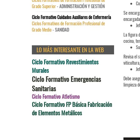
Co
Grado Superior
- ADMINISTRACIÓN Y GESTIÓN
Se encarga
Ciclo Formativo Cuidados Auxiliares de Enfermería
encargada 
Ciclos Formativos de Formación Profesional de
Je
Grado Medio
- SANIDAD
La figura 
cocina, te
Su
LO MÁS INTERESANTE EN LA WEB
Revisa el 
Ciclo Formativo Revestimientos
viticultur
Murales
Je
Ciclo Formativo Emergencias
Debe asegu
limpieza de
Sanitarias
Ciclo Formativo Atletismo
Ciclo Formativo FP Básica Fabricación
de Elementos Metálicos