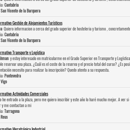
ia:
Cantabria
:
San Vicente de la Barquera
ormativo Gestión de Alojamientos Turísticos
ca
: Quiero informacion a cerca del grado superior de hosteleri­a y turismo , concretament
ia:
Cantabria
:
San Vicente de la Barquera
ormativo Transporte y Logística
ahman
: y estoy interesado en matricularme en el Grado Superior en Transporte y Logística
ble reservar una plaza. ¿Cuál es el coste de la reserva y el precio total del curso? ¿Es po
tación necesito para realizar la inscripción? Quedo atento a su respuesta.
ia:
Pontevedra
:
Vigo
ormativo Actividades Comerciales
No he entrado a la plaza, pero me quiero inscribir y este año lo haré mucho mejor. A ver 
r y me contactan a mi
ia:
Tarragona
:
Reus
ormativo Mecatrónica Industrial