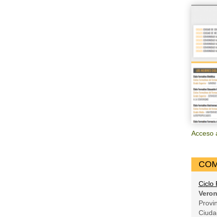
Acceso 
COM
Ciclo
Veron
Provi
Ciuda