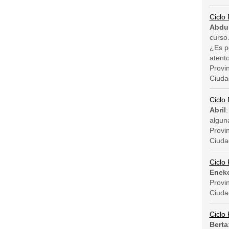
Ciclo
Abdu
curso.
¿Es p
atent
Provi
Ciuda
Ciclo
Abril
:
algun
Provi
Ciuda
Ciclo 
Enek
Provi
Ciuda
Ciclo 
Berta