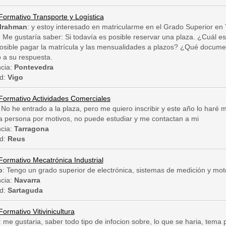
 Formativo Transporte y Logística
lrahman
: y estoy interesado en matricularme en el Grado Superior en 
 Me gustaría saber: Si todavía es posible reservar una plaza. ¿Cuál es e
osible pagar la matrícula y las mensualidades a plazos? ¿Qué document
o a su respuesta.
ncia:
Pontevedra
d:
Vigo
 Formativo Actividades Comerciales
 No he entrado a la plaza, pero me quiero inscribir y este año lo haré
a persona por motivos, no puede estudiar y me contactan a mi
ncia:
Tarragona
d:
Reus
Formativo Mecatrónica Industrial
o
: Tengo un grado superior de electrónica, sistemas de medición y mot
ncia:
Navarra
d:
Sartaguda
Formativo Vitivinicultura
: me gustaria, saber todo tipo de infocion sobre, lo que se haria, tema