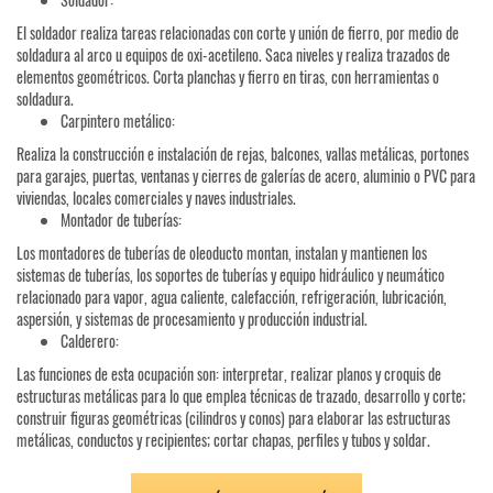
El soldador realiza tareas relacionadas con corte y unión de fierro, por medio de
soldadura al arco u equipos de oxi-acetileno. Saca niveles y realiza trazados de
elementos geométricos. Corta planchas y fierro en tiras, con herramientas o
soldadura.
Carpintero metálico:
Realiza la construcción e instalación de rejas, balcones, vallas metálicas, portones
para garajes, puertas, ventanas y cierres de galerías de acero, aluminio o PVC para
viviendas, locales comerciales y naves industriales.
Montador de tuberías:
Los montadores de tuberías de oleoducto montan, instalan y mantienen los
sistemas de tuberías, los soportes de tuberías y equipo hidráulico y neumático
relacionado para vapor, agua caliente, calefacción, refrigeración, lubricación,
aspersión, y sistemas de procesamiento y producción industrial.
Calderero:
Las funciones de esta ocupación son: interpretar, realizar planos y croquis de
estructuras metálicas para lo que emplea técnicas de trazado, desarrollo y corte;
construir figuras geométricas (cilindros y conos) para elaborar las estructuras
metálicas, conductos y recipientes; cortar chapas, perfiles y tubos y soldar.