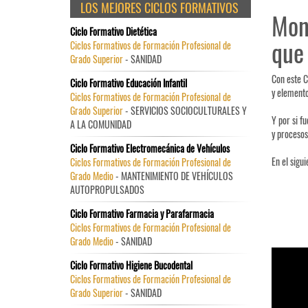
LOS MEJORES CICLOS FORMATIVOS
Mont
Ciclo Formativo Dietética
que 
Ciclos Formativos de Formación Profesional de
Grado Superior
- SANIDAD
Con este C
Ciclo Formativo Educación Infantil
y elemento
Ciclos Formativos de Formación Profesional de
Grado Superior
- SERVICIOS SOCIOCULTURALES Y
Y por si f
A LA COMUNIDAD
y procesos
Ciclo Formativo Electromecánica de Vehículos
En el sigu
Ciclos Formativos de Formación Profesional de
Grado Medio
- MANTENIMIENTO DE VEHÍCULOS
AUTOPROPULSADOS
Ciclo Formativo Farmacia y Parafarmacia
Ciclos Formativos de Formación Profesional de
Grado Medio
- SANIDAD
Ciclo Formativo Higiene Bucodental
Ciclos Formativos de Formación Profesional de
Grado Superior
- SANIDAD