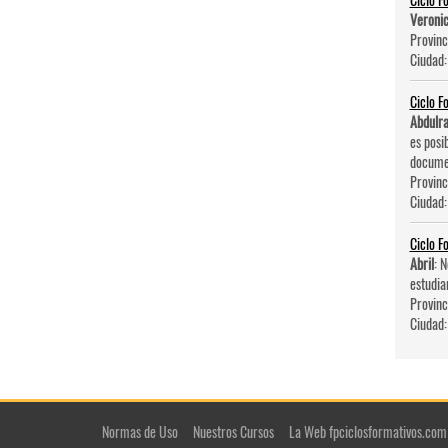
Veroni
Provinc
Ciudad
Ciclo F
Abdulr
es posi
documen
Provinc
Ciudad
Ciclo F
Abril
: 
estudia
Provinc
Ciudad
Normas de Uso
Nuestros Cursos
La Web fpciclosformativos.com