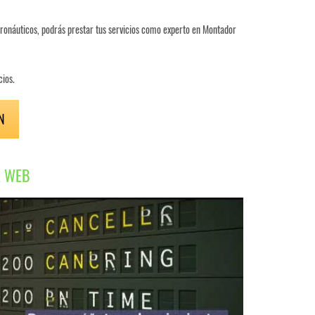
ronáuticos, podrás prestar tus servicios como experto en Montador
cios.
N
A WEB