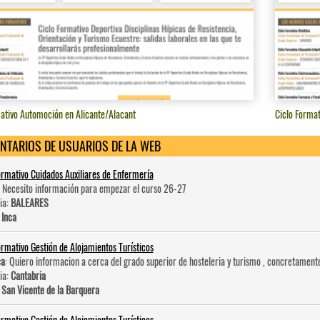
ativo Automoción en Alicante/Alacant
Ciclo Forma
NTARIOS DE USUARIOS DE LA WEB
ormativo Cuidados Auxiliares de Enfermería
: Necesito información para empezar el curso 26-27
ia:
BALEARES
:
Inca
ormativo Gestión de Alojamientos Turísticos
ca
: Quiero informacion a cerca del grado superior de hosteleri­a y turismo , concretament
ia:
Cantabria
:
San Vicente de la Barquera
ormativo Gestión de Alojamientos Turísticos