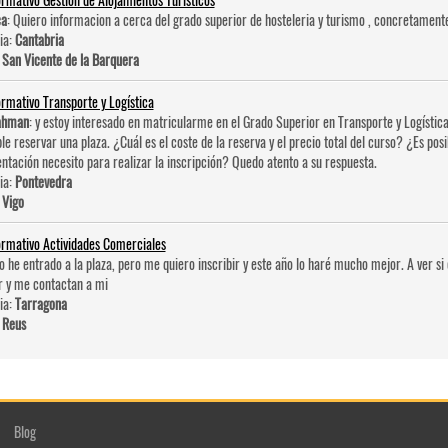
ca
: Quiero informacion a cerca del grado superior de hosteleri­a y turismo , concretament
ia:
Cantabria
:
San Vicente de la Barquera
ormativo Transporte y Logística
ahman
: y estoy interesado en matricularme en el Grado Superior en Transporte y Logística
ble reservar una plaza. ¿Cuál es el coste de la reserva y el precio total del curso? ¿Es po
tación necesito para realizar la inscripción? Quedo atento a su respuesta.
ia:
Pontevedra
:
Vigo
ormativo Actividades Comerciales
No he entrado a la plaza, pero me quiero inscribir y este año lo haré mucho mejor. A ver 
r y me contactan a mi
ia:
Tarragona
:
Reus
Blog