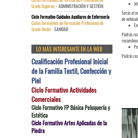
Je
Grado Superior
- ADMINISTRACIÓN Y GESTIÓN
Serás el e
Ciclo Formativo Cuidados Auxiliares de Enfermería
de vehícul
Ciclos Formativos de Formación Profesional de
En
Grado Medio
- SANIDAD
Podrás rea
recambios,
Pe
LO MÁS INTERESANTE EN LA WEB
Podrás rea
Cualificación Profesional Inicial
de la Familia Textil, Confección y
Piel
Ciclo Formativo Actividades
Comerciales
Ciclo Formativo FP Básica Peluquería y
Estética
Ciclo Formativo Artes Aplicadas de la
Piedra