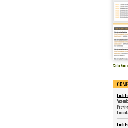
Ciclo Form
COME
Ciclo F
Veroni
Provinc
Ciudad
Ciclo F