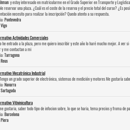
ahman
: y estoy interesado en matricularme en el Grado Superior en Transporte y Logística
ble reservar una plaza. ¿Cuál es el coste de la reserva y el precio total del curso? ¿Es po
tación necesito para realizar la inscripción? Quedo atento a su respuesta.
ia:
Pontevedra
:
Vigo
ormativo Actividades Comerciales
No he entrado a la plaza, pero me quiero inscribir y este año lo haré mucho mejor. A ver 
r y me contactan a mi
ia:
Tarragona
:
Reus
ormativo Mecatrónica Industrial
 Tengo un grado superior de electrónica, sistemas de medición y motores Me gustaría sabe
ia:
Navarra
:
Sartaguda
ormativo Vitivinicultura
me gustaria, saber todo tipo de infocion sobre, lo que se haria, tema precios y froma de pa
ia:
Barcelona
:
Piera